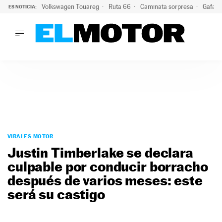
Volkswagen Touareg
Ruta 66
Caminata sorpresa
Gafas 
ES NOTICIA:
LO ÚLTIMO
Ni se te ocurra usar las gafas del eclipse al volante: el moti
LO ÚLTIMO
Ni se te ocurra usar las gafas del eclipse al volante: el motiv
ACTUALIDAD
ELÉCTRICOS
CONDUCIR
PRUEBAS
Saltar
VIRALES
al
VIRALES MOTOR
PODCAST
contenido
Justin Timberlake se declara
MOTOS
culpable por conducir borracho
TECNOLOGÍA
después de varios meses: este
SUPERCOCHES
MOTORTV
será su castigo
PREMIOS
SERVICIOS