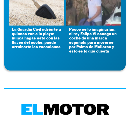
La Guardia Civil advierte a
Pocos se lo imaginarían:
quienes van a la playa:
el rey Felipe VI escoge un
nunca hagas esto con las
coche de una marca
llaves del coche, puede
española para moverse
arruinarte las vacaciones
por Palma de Mallorca y
esto es lo que cuesta