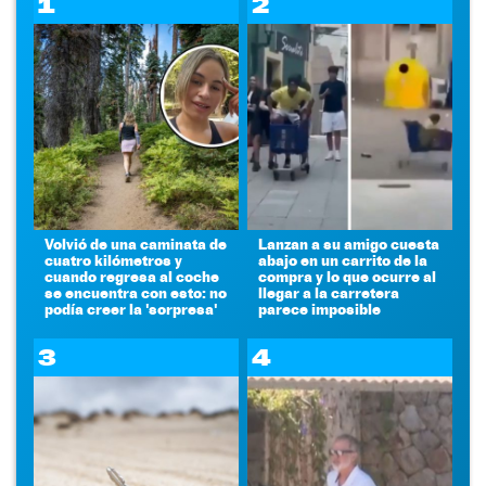
1
2
Volvió de una caminata de
Lanzan a su amigo cuesta
cuatro kilómetros y
abajo en un carrito de la
cuando regresa al coche
compra y lo que ocurre al
se encuentra con esto: no
llegar a la carretera
podía creer la 'sorpresa'
parece imposible
3
4