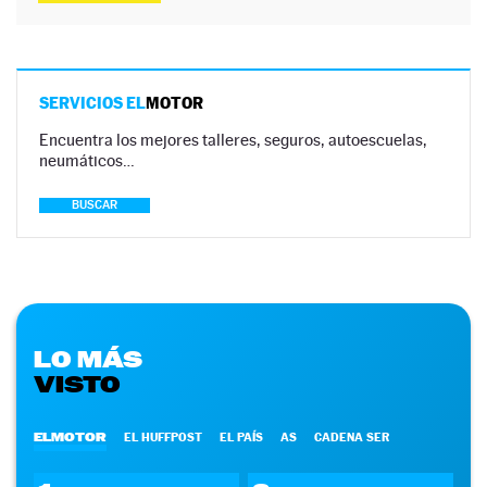
SERVICIOS EL
MOTOR
Encuentra los mejores talleres, seguros, autoescuelas,
neumáticos…
BUSCAR
LO MÁS
VISTO
ELMOTOR
EL HUFFPOST
EL PAÍS
AS
CADENA SER