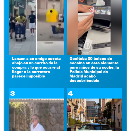
Lanzan a su amigo cuesta
Ocultaba 30 bolsas de
abajo en un carrito de la
cocaína en este elemento
compra y lo que ocurre al
para niños de su coche: la
llegar a la carretera
Policía Municipal de
parece imposible
Madrid acabó
descubriéndola
3
4