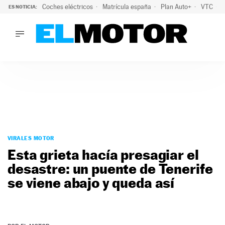
Coches eléctricos
Matrícula españa
Plan Auto+
VTC
ES NOTICIA:
LO ÚLTIMO
La Lista Blanca del Programa Auto+: todos los coches eléct
LO ÚLTIMO
La Lista Blanca del Programa Auto+: todos los coches eléctr
ACTUALIDAD
ELÉCTRICOS
CONDUCIR
PRUEBAS
Saltar
VIRALES
al
VIRALES MOTOR
PODCAST
contenido
Esta grieta hacía presagiar el
MOTOS
desastre: un puente de Tenerife
TECNOLOGÍA
se viene abajo y queda así
SUPERCOCHES
MOTORTV
PREMIOS
SERVICIOS