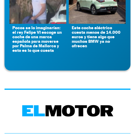
Pocos se lo imaginarían:
Este coche eléctrico
el rey Felipe VI escoge un
cuesta menos de 14.000
coche de una marca
euros y tiene algo que
española para moverse
muchos BMW ya no
por Palma de Mallorca y
ofrecen
esto es lo que cuesta