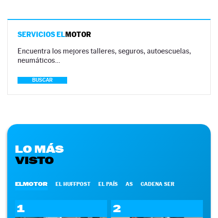
SERVICIOS EL
MOTOR
Encuentra los mejores talleres, seguros, autoescuelas,
neumáticos…
BUSCAR
LO MÁS
VISTO
ELMOTOR
EL HUFFPOST
EL PAÍS
AS
CADENA SER
1
2