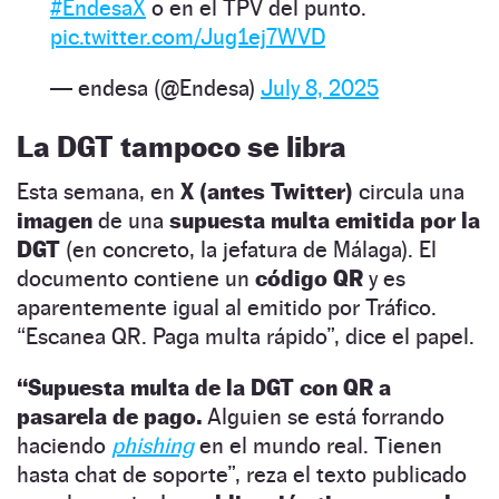
#EndesaX
o en el TPV del punto.
pic.twitter.com/Jug1ej7WVD
— endesa (@Endesa)
July 8, 2025
La DGT tampoco se libra
Esta semana, en
X (antes Twitter)
circula una
imagen
de una
supuesta multa emitida por la
DGT
(en concreto, la jefatura de Málaga). El
documento contiene un
código QR
y es
aparentemente igual al emitido por Tráfico.
“Escanea QR. Paga multa rápido”, dice el papel.
“Supuesta multa de la DGT con QR a
pasarela de pago.
Alguien se está forrando
haciendo
phishing
en el mundo real. Tienen
hasta chat de soporte”, reza el texto publicado