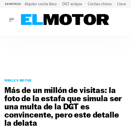
Alquilar coche Ibiza
DGT eclipse
Coches chinos
Llaves 
ES NOTICIA:
LO ÚLTIMO
El probable colapso tras el eclipse: la DGT prevé un millón 
LO ÚLTIMO
El probable colapso tras el eclipse: la DGT prevé un millón 
ACTUALIDAD
ELÉCTRICOS
CONDUCIR
PRUEBAS
Saltar
VIRALES
al
VIRALES MOTOR
PODCAST
contenido
Más de un millón de visitas: la
MOTOS
foto de la estafa que simula ser
TECNOLOGÍA
una multa de la DGT es
SUPERCOCHES
MOTORTV
convincente, pero este detalle
PREMIOS
la delata
SERVICIOS