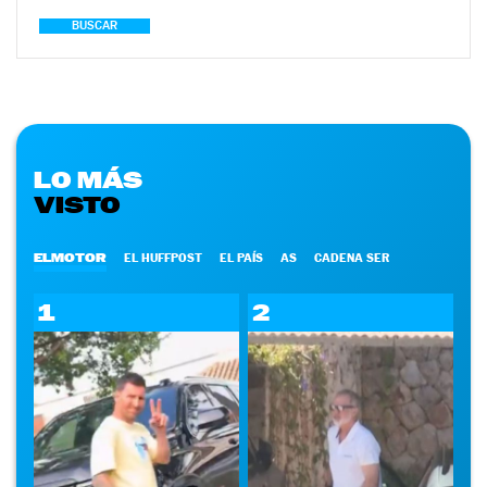
BUSCAR
LO MÁS
VISTO
ELMOTOR
EL HUFFPOST
EL PAÍS
AS
CADENA SER
1
2