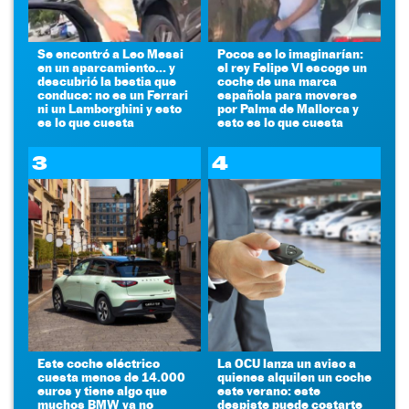
Se encontró a Leo Messi
Pocos se lo imaginarían:
en un aparcamiento... y
el rey Felipe VI escoge un
descubrió la bestia que
coche de una marca
conduce: no es un Ferrari
española para moverse
ni un Lamborghini y esto
por Palma de Mallorca y
es lo que cuesta
esto es lo que cuesta
3
4
Este coche eléctrico
La OCU lanza un aviso a
cuesta menos de 14.000
quienes alquilen un coche
euros y tiene algo que
este verano: este
muchos BMW ya no
despiste puede costarte