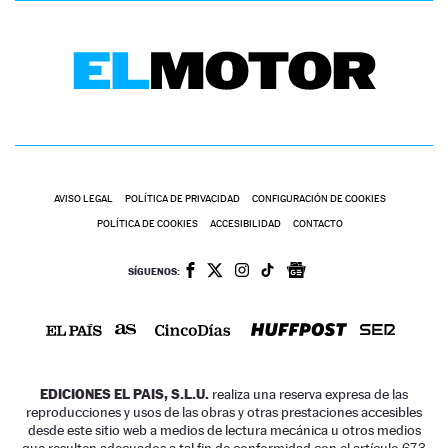
AVISO LEGAL
POLÍTICA DE PRIVACIDAD
CONFIGURACIÓN DE COOKIES
POLÍTICA DE COOKIES
ACCESIBILIDAD
CONTACTO
SÍGUENOS:
EDICIONES EL PAIS, S.L.U.
realiza una reserva expresa de las
reproducciones y usos de las obras y otras prestaciones accesibles
desde este sitio web a medios de lectura mecánica u otros medios
que resulten adecuados a tal fin de conformidad con el artículo 67.3