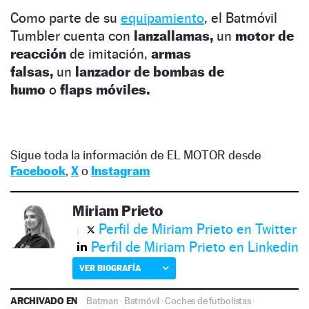
Como parte de su
equipamiento
, el Batmóvil
Tumbler cuenta con
lanzallamas,
un
motor de
reacción
de imitación,
armas
falsas,
un
lanzador de bombas de
humo
o
flaps móviles.
Sigue toda la información de EL MOTOR desde
Facebook
,
X
o
Instagram
Miriam Prieto
Perfil de Miriam Prieto en Twitter
Perfil de Miriam Prieto en Linkedin
VER BIOGRAFÍA
ARCHIVADO EN
Batman
·
Batmóvil
·
Coches de futbolistas
·