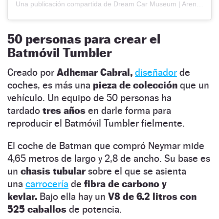
Una publicación compartida de Dream Car Museum | Arena Dream Car | Dream Mall | Dream Park (@dreamcarsaoroque)
50 personas para crear el
Batmóvil Tumbler
Creado por
Adhemar Cabral,
diseñador
de
coches, es más una
pieza de colección
que un
vehículo. Un equipo de 50 personas ha
tardado
tres años
en darle forma para
reproducir el Batmóvil Tumbler fielmente.
El coche de Batman que compró Neymar mide
4,65 metros de largo y 2,8 de ancho. Su base es
un
chasis tubular
sobre el que se asienta
una
carrocería
de
fibra de carbono y
kevlar.
Bajo ella hay un
V8 de 6.2 litros con
525 caballos
de potencia.