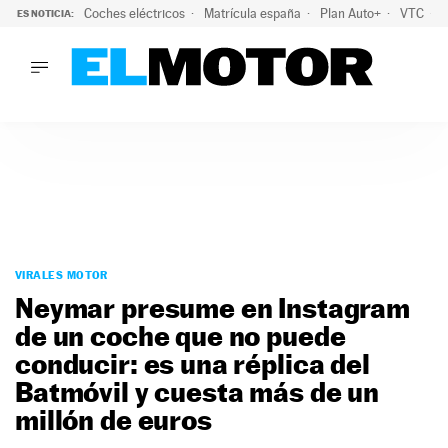
Coches eléctricos
Matrícula españa
Plan Auto+
VTC
ES NOTICIA:
LO ÚLTIMO
La Lista Blanca del Programa Auto+: todos los coches eléct
LO ÚLTIMO
La Lista Blanca del Programa Auto+: todos los coches eléctr
ACTUALIDAD
ELÉCTRICOS
CONDUCIR
PRUEBAS
Saltar
VIRALES
al
VIRALES MOTOR
PODCAST
contenido
Neymar presume en Instagram
MOTOS
de un coche que no puede
TECNOLOGÍA
conducir: es una réplica del
SUPERCOCHES
MOTORTV
Batmóvil y cuesta más de un
PREMIOS
millón de euros
SERVICIOS