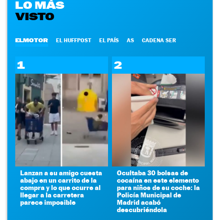
LO MÁS
VISTO
ELMOTOR
EL HUFFPOST
EL PAÍS
AS
CADENA SER
1
2
Lanzan a su amigo cuesta
Ocultaba 30 bolsas de
abajo en un carrito de la
cocaína en este elemento
compra y lo que ocurre al
para niños de su coche: la
llegar a la carretera
Policía Municipal de
parece imposible
Madrid acabó
descubriéndola