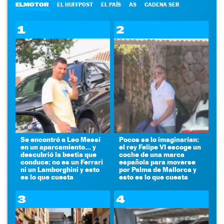
ELMOTOR
EL HUFFPOST
EL PAÍS
AS
CADENA SER
1
2
Se encontró a Leo Messi
Pocos se lo imaginarían:
en un aparcamiento... y
el rey Felipe VI escoge un
descubrió la bestia que
coche de una marca
conduce: no es un Ferrari
española para moverse
ni un Lamborghini y esto
por Palma de Mallorca y
es lo que cuesta
esto es lo que cuesta
3
4