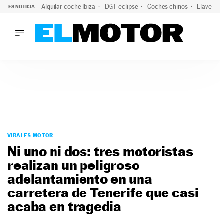
Alquilar coche Ibiza
DGT eclipse
Coches chinos
Llaves 
ES NOTICIA:
LO ÚLTIMO
El probable colapso tras el eclipse: la DGT prevé un millón 
LO ÚLTIMO
El probable colapso tras el eclipse: la DGT prevé un millón 
ACTUALIDAD
ELÉCTRICOS
CONDUCIR
PRUEBAS
Saltar
VIRALES
al
VIRALES MOTOR
PODCAST
contenido
Ni uno ni dos: tres motoristas
MOTOS
realizan un peligroso
TECNOLOGÍA
adelantamiento en una
SUPERCOCHES
MOTORTV
carretera de Tenerife que casi
PREMIOS
acaba en tragedia
SERVICIOS