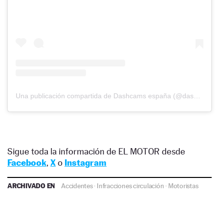
Una publicación compartida de Dashcams españa (@dashcams.esp)
Sigue toda la información de EL MOTOR desde
Facebook
,
X
o
Instagram
ARCHIVADO EN
Accidentes
·
Infracciones circulación
·
Motoristas