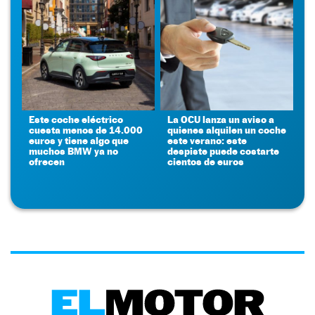
Este coche eléctrico
La OCU lanza un aviso a
cuesta menos de 14.000
quienes alquilen un coche
euros y tiene algo que
este verano: este
muchos BMW ya no
despiste puede costarte
ofrecen
cientos de euros