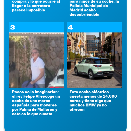
compra y lo que ocurre al
para niños de su coche: la
llegar a la carretera
Policía Municipal de
parece imposible
Madrid acabó
descubriéndola
3
4
Pocos se lo imaginarían:
Este coche eléctrico
el rey Felipe VI escoge un
cuesta menos de 14.000
coche de una marca
euros y tiene algo que
española para moverse
muchos BMW ya no
por Palma de Mallorca y
ofrecen
esto es lo que cuesta