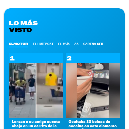
LO MÁS
VISTO
ELMOTOR
EL HUFFPOST
EL PAÍS
AS
CADENA SER
1
2
Lanzan a su amigo cuesta
Ocultaba 30 bolsas de
abajo en un carrito de la
cocaína en este elemento