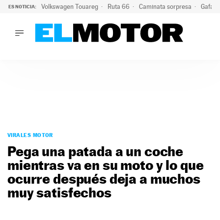
Volkswagen Touareg
Ruta 66
Caminata sorpresa
Gafas 
ES NOTICIA:
LO ÚLTIMO
Ni se te ocurra usar las gafas del eclipse al volante: el moti
LO ÚLTIMO
Ni se te ocurra usar las gafas del eclipse al volante: el motiv
ACTUALIDAD
ELÉCTRICOS
CONDUCIR
PRUEBAS
Saltar
VIRALES
al
VIRALES MOTOR
PODCAST
contenido
Pega una patada a un coche
MOTOS
mientras va en su moto y lo que
TECNOLOGÍA
ocurre después deja a muchos
SUPERCOCHES
MOTORTV
muy satisfechos
PREMIOS
SERVICIOS