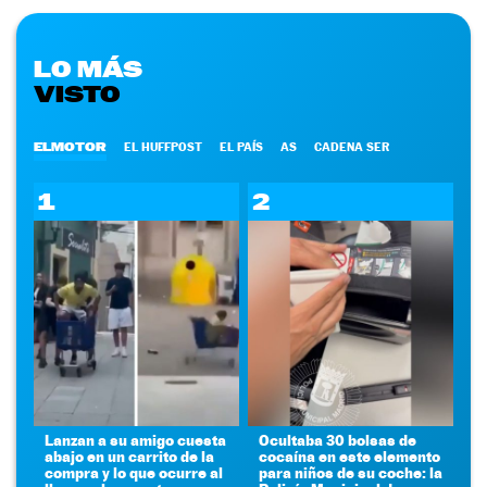
LO MÁS
VISTO
ELMOTOR
EL HUFFPOST
EL PAÍS
AS
CADENA SER
1
2
Lanzan a su amigo cuesta
Ocultaba 30 bolsas de
abajo en un carrito de la
cocaína en este elemento
compra y lo que ocurre al
para niños de su coche: la