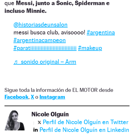
que
Messi, junto a Sonic, Spiderman e
incluso Minnie.
@historiasdeunsalon
messi busca club, avisoooo!
#argentina
#argentinacampeon
#paratiiiiiiiiiiiiiiiiiiiiiiiiiiiiiii
#makeup
♬ sonido original – Arm
Sigue toda la información de EL MOTOR desde
Facebook
,
X
o
Instagram
Nicole Olguín
Perfil de Nicole Olguín en Twitter
Perfil de Nicole Olguín en Linkedin