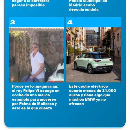
llegar a la carretera
Policía Municipal de
parece imposible
Madrid acabó
descubriéndola
3
4
Pocos se lo imaginarían:
Este coche eléctrico
el rey Felipe VI escoge un
cuesta menos de 14.000
coche de una marca
euros y tiene algo que
española para moverse
muchos BMW ya no
por Palma de Mallorca y
ofrecen
esto es lo que cuesta