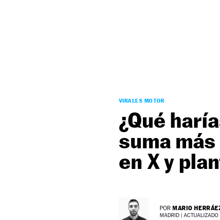
NEWSLETTER
SÍGUENOS
VIRALES MOTOR
¿Qué haría
suma más d
en X y pla
MARIO HERRÁE
POR
MADRID |
ACTUALIZADO 2