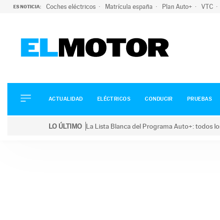
Coches eléctricos
Matrícula españa
Plan Auto+
VTC
ES NOTICIA:
ACTUALIDAD
ELÉCTRICOS
CONDUCIR
ACTUALIDAD
ELÉCTRICOS
CONDUCIR
PRUEBAS
PRUEBAS
Saltar
VIRALES
LO ÚLTIMO
La Lista Blanca del Programa Auto+: todos lo
al
PODCAST
LO ÚLTIMO
La Lista Blanca del Programa Auto+: todos los coc
contenido
MOTOS
TECNOLOGÍA
SUPERCOCHES
MOTORTV
PREMIOS
SERVICIOS