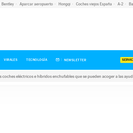
Bentley
Aparcar aeropuerto
Hongqi
Coches viejos España
A-2
Ba
SERVIC
VIRALES
TECNOLOGÍA
NEWSLETTER
s coches eléctricos e híbridos enchufables que se pueden acoger a las ayu
hes eléctricos e híbridos enchufables que se pueden acoger a la