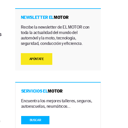
NEWSLETTER EL
MOTOR
a
Recibe la newsletter de EL MOTOR con
toda la actualidad del mundo del
s
automóvil y la moto, tecnología,
seguridad, conducción y eficiencia.
,
APÚNTATE
SERVICIOS EL
MOTOR
Encuentra los mejores talleres, seguros,
autoescuelas, neumáticos…
a
BUSCAR