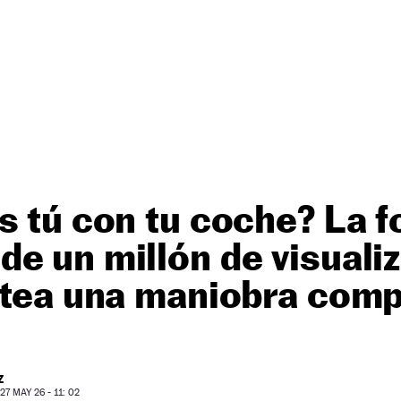
s tú con tu coche? La f
e un millón de visuali
ntea una maniobra comp
Z
7 MAY 26 - 11: 02