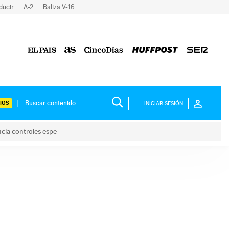
ducir
A-2
Baliza V-16
IOS
INICIAR SESIÓN
ncia controles espe
 y anuncia controles espe