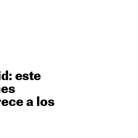
d: este
hes
rece a los