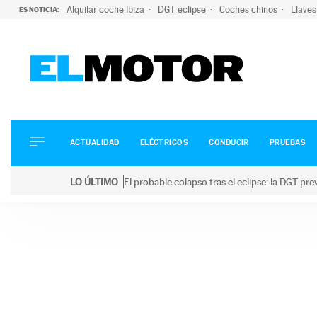
Alquilar coche Ibiza
DGT eclipse
Coches chinos
Llaves
ES NOTICIA:
ACTUALIDAD
ELÉCTRICOS
CONDUCIR
ACTUALIDAD
ELÉCTRICOS
CONDUCIR
PRUEBAS
PRUEBAS
Saltar
VIRALES
LO ÚLTIMO
El probable colapso tras el eclipse: la DGT p
al
PODCAST
LO ÚLTIMO
El probable colapso tras el eclipse: la DGT prevé u
contenido
MOTOS
TECNOLOGÍA
SUPERCOCHES
MOTORTV
PREMIOS
SERVICIOS