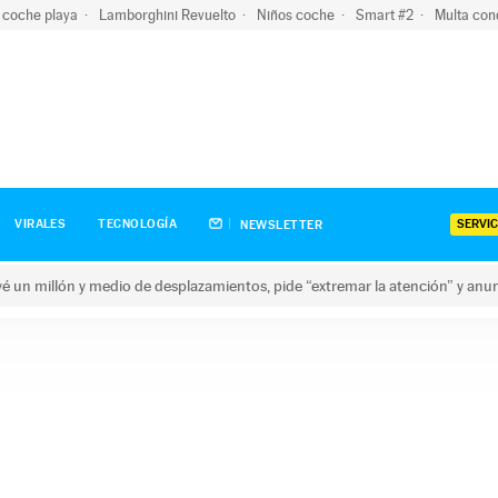
 coche playa
Lamborghini Revuelto
Niños coche
Smart #2
Multa con
SERVIC
VIRALES
TECNOLOGÍA
NEWSLETTER
revé un millón y medio de desplazamientos, pide “extremar la atención” y anu
n millón y medio de desplazamientos, pide “extremar la atención”