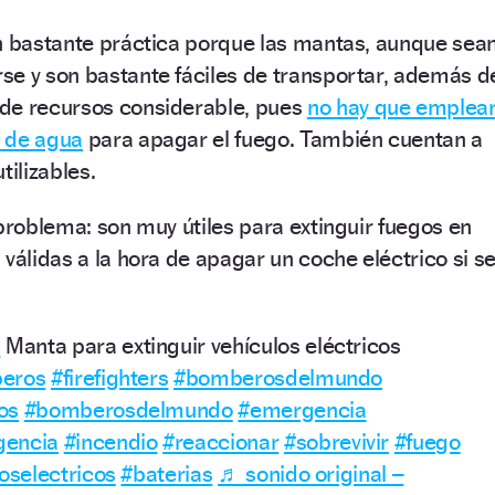
ón bastante práctica porque las mantas, aunque sea
se y son bastante fáciles de transportar, además d
de recursos considerable, pues
no hay que emplea
s de agua
para apagar el fuego. También cuentan a
tilizables.
 problema: son muy útiles para extinguir fuegos en
 válidas a la hora de apagar un coche eléctrico si s
s
Manta para extinguir vehículos eléctricos
eros
#firefighters
#bomberosdelmundo
os
#bomberosdelmundo
#emergencia
gencia
#incendio
#reaccionar
#sobrevivir
#fuego
oselectricos
#baterias
♬ sonido original –