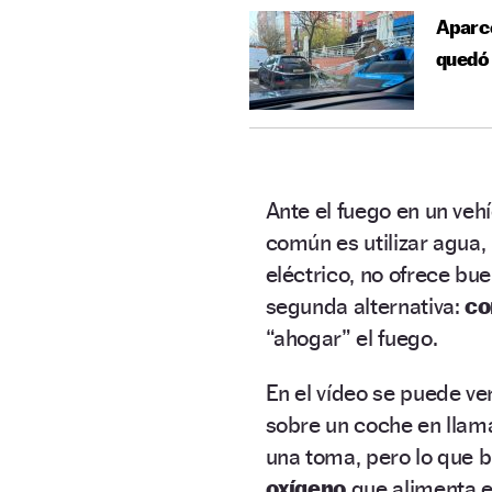
Aparcó
quedó 
Ante el fuego en un vehí
común es utilizar agua,
eléctrico, no ofrece bu
segunda alternativa:
co
“ahogar” el fuego.
En el vídeo se puede v
sobre un coche en llama
una toma, pero lo que b
oxígeno
que alimenta el