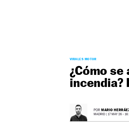
NEWSLETTER
SÍGUENOS
VIRALES MOTOR
¿Cómo se a
incendia? 
MARIO HERRÁE
POR
MADRID |
17 MAY 26 - 16