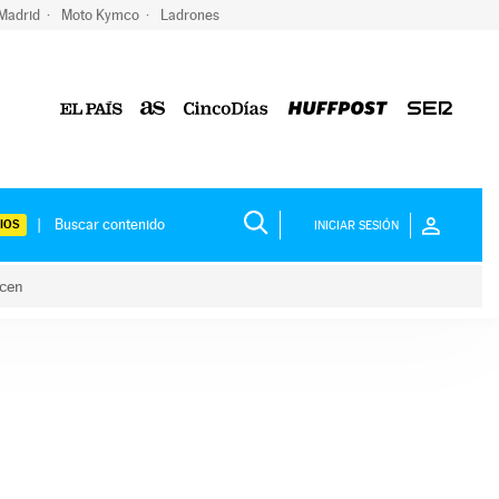
 Madrid
Moto Kymco
Ladrones
IOS
INICIAR SESIÓN
acen
lo hacen