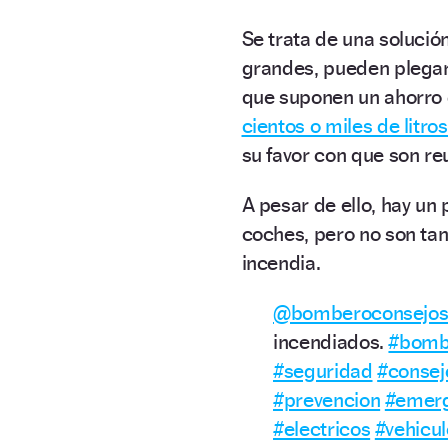
Se trata de una soluci
grandes, pueden plegar
que suponen un ahorro 
cientos o miles de litro
su favor con que son reu
A pesar de ello, hay un
coches, pero no son tan
incendia.
@bomberoconsejo
incendiados.
#bomb
#seguridad
#consej
#prevencion
#emer
#electricos
#vehicul