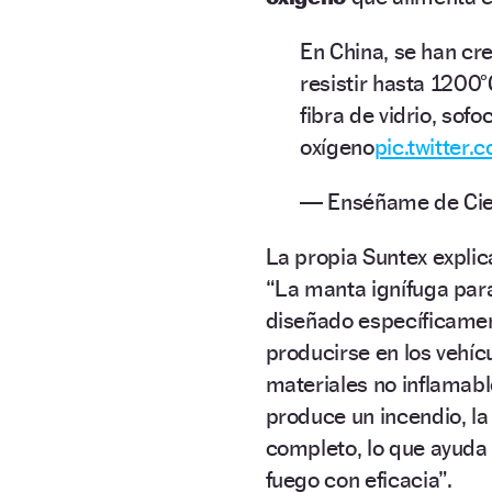
En China, se han cr
resistir hasta 1200
fibra de vidrio, sofo
oxígeno
pic.twitter
— Enséñame de Cie
La propia Suntex explic
“La manta ignífuga par
diseñado específicamen
producirse en los vehíc
materiales no inflamab
produce un incendio, la 
completo, lo que ayuda 
fuego con eficacia”.