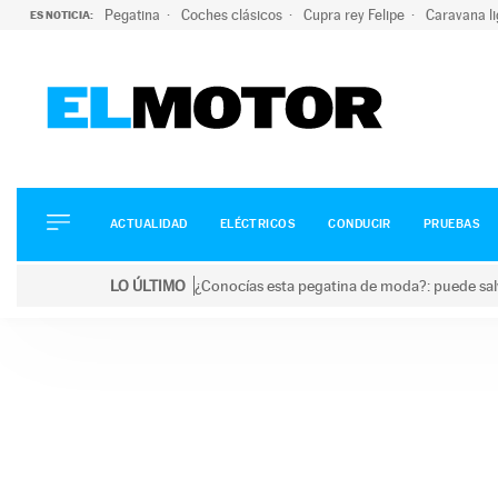
Pegatina
Coches clásicos
Cupra rey Felipe
Caravana l
ES NOTICIA:
ACTUALIDAD
ELÉCTRICOS
CONDUCIR
ACTUALIDAD
ELÉCTRICOS
CONDUCIR
PRUEBAS
PRUEBAS
Saltar
VIRALES
LO ÚLTIMO
¿Conocías esta pegatina de moda?: puede salv
al
PODCAST
LO ÚLTIMO
¿Conocías esta pegatina de moda?: puede salvar tu
contenido
MOTOS
TECNOLOGÍA
SUPERCOCHES
MOTORTV
PREMIOS
SERVICIOS