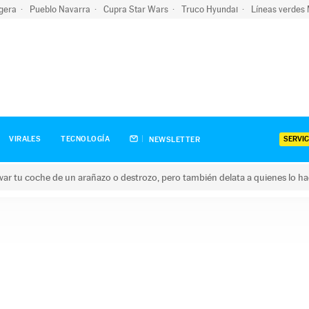
igera
Pueblo Navarra
Cupra Star Wars
Truco Hyundai
Líneas verdes
SERVIC
VIRALES
TECNOLOGÍA
NEWSLETTER
ar tu coche de un arañazo o destrozo, pero también delata a quienes lo h
 coche de un arañazo o destrozo, pero también delata a quienes 