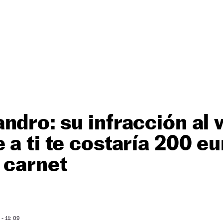
ndro: su infracción al 
 a ti te costaría 200 eu
 carnet
- 11: 09