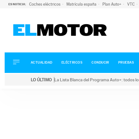
Coches eléctricos
Matrícula españa
Plan Auto+
VTC
ES NOTICIA:
ACTUALIDAD
ELÉCTRICOS
CONDUCIR
ACTUALIDAD
ELÉCTRICOS
CONDUCIR
PRUEBAS
PRUEBAS
Saltar
VIRALES
LO ÚLTIMO
La Lista Blanca del Programa Auto+: todos lo
al
PODCAST
LO ÚLTIMO
La Lista Blanca del Programa Auto+: todos los coc
contenido
MOTOS
TECNOLOGÍA
SUPERCOCHES
MOTORTV
PREMIOS
SERVICIOS