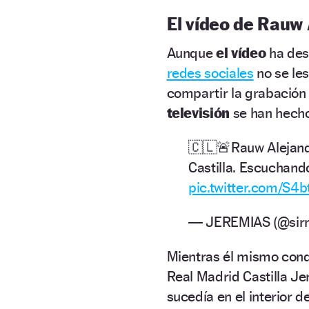
El vídeo de Rauw
Aunque
el vídeo
ha des
redes sociales
no se les
compartir la grabación
televisión
se han hech
🇨🇱🚨Rauw Alejand
Castilla. Escuchando
pic.twitter.com/S4b
— JEREMIAS (@sirrt
Mientras él mismo con
Real Madrid Castilla J
sucedía en el interior d