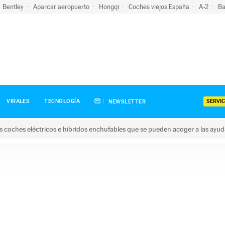
Bentley
Aparcar aeropuerto
Hongqi
Coches viejos España
A-2
Ba
SERVIC
VIRALES
TECNOLOGÍA
NEWSLETTER
s coches eléctricos e híbridos enchufables que se pueden acoger a las ayu
hes eléctricos e híbridos enchufables que se pueden acoger a la