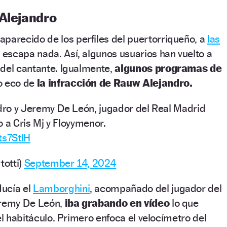
 Alejandro
aparecido de los perfiles del puertorriqueño, a
las
 escapa nada. Así, algunos usuarios han vuelto a
 del cantante. Igualmente,
algunos programas de
o eco de
la infracción de Rauw Alejandro.
ro y Jeremy De León, jugador del Real Madrid
 a Cris Mj y Floyymenor.
ts7StIH
otti)
September 14, 2024
ducía
el
Lamborghini
, acompañado del jugador del
eremy De León,
iba grabando en vídeo
lo que
el habitáculo. Primero enfoca el velocímetro del