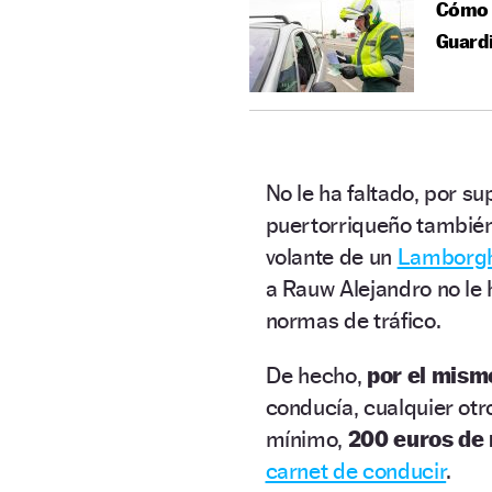
Cómo e
Guardi
No le ha faltado, por s
puertorriqueño también
volante de un
Lamborgh
a Rauw Alejandro no le 
normas de tráfico.
De hecho,
por el mism
conducía, cualquier ot
mínimo,
200 euros de
carnet de conducir
.