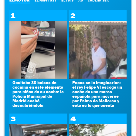
ELMOTOR
EL HUFFPOST
EL PAÍS
AS
CADENA SER
1
2
Ocultaba 30 bolsas de
Pocos se lo imaginarían:
cocaína en este elemento
el rey Felipe VI escoge un
para niños de su coche: la
coche de una marca
Policía Municipal de
española para moverse
Madrid acabó
por Palma de Mallorca y
descubriéndola
esto es lo que cuesta
3
4