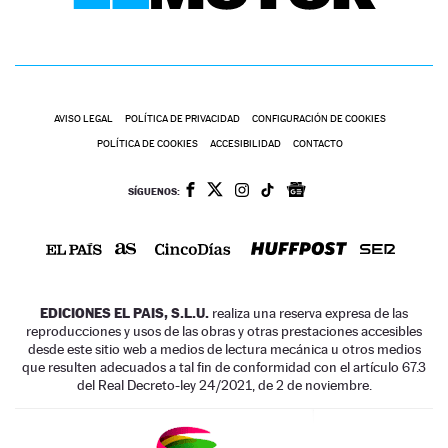
AVISO LEGAL
POLÍTICA DE PRIVACIDAD
CONFIGURACIÓN DE COOKIES
POLÍTICA DE COOKIES
ACCESIBILIDAD
CONTACTO
SÍGUENOS:
EDICIONES EL PAIS, S.L.U.
realiza una reserva expresa de las
reproducciones y usos de las obras y otras prestaciones accesibles
desde este sitio web a medios de lectura mecánica u otros medios
que resulten adecuados a tal fin de conformidad con el artículo 67.3
del Real Decreto-ley 24/2021, de 2 de noviembre.