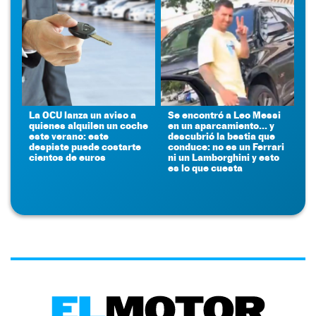
La OCU lanza un aviso a
Se encontró a Leo Messi
quienes alquilen un coche
en un aparcamiento... y
este verano: este
descubrió la bestia que
despiste puede costarte
conduce: no es un Ferrari
cientos de euros
ni un Lamborghini y esto
es lo que cuesta