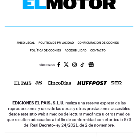
AVISO LEGAL
POLÍTICA DE PRIVACIDAD
CONFIGURACIÓN DE COOKIES
POLÍTICA DE COOKIES
ACCESIBILIDAD
CONTACTO
SÍGUENOS:
EDICIONES EL PAIS, S.L.U.
realiza una reserva expresa de las
reproducciones y usos de las obras y otras prestaciones accesibles
desde este sitio web a medios de lectura mecánica u otros medios
que resulten adecuados a tal fin de conformidad con el artículo 67.3
del Real Decreto-ley 24/2021, de 2 de noviembre.