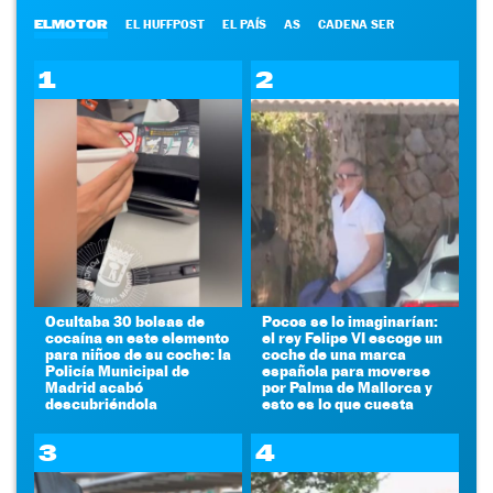
ELMOTOR
EL HUFFPOST
EL PAÍS
AS
CADENA SER
1
2
Ocultaba 30 bolsas de
Pocos se lo imaginarían:
cocaína en este elemento
el rey Felipe VI escoge un
para niños de su coche: la
coche de una marca
Policía Municipal de
española para moverse
Madrid acabó
por Palma de Mallorca y
descubriéndola
esto es lo que cuesta
3
4