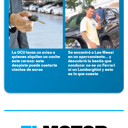
La OCU lanza un aviso a
Se encontró a Leo Messi
quienes alquilen un coche
en un aparcamiento... y
este verano: este
descubrió la bestia que
despiste puede costarte
conduce: no es un Ferrari
cientos de euros
ni un Lamborghini y esto
es lo que cuesta