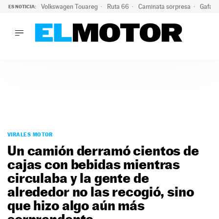
Volkswagen Touareg
Ruta 66
Caminata sorpresa
Gafas 
ES NOTICIA:
LO ÚLTIMO
Ni se te ocurra usar las gafas del eclipse al volante: el moti
LO ÚLTIMO
Ni se te ocurra usar las gafas del eclipse al volante: el motiv
ACTUALIDAD
ELÉCTRICOS
CONDUCIR
PRUEBAS
Saltar
VIRALES
al
VIRALES MOTOR
PODCAST
contenido
Un camión derramó cientos de
MOTOS
cajas con bebidas mientras
TECNOLOGÍA
circulaba y la gente de
SUPERCOCHES
MOTORTV
alrededor no las recogió, sino
PREMIOS
que hizo algo aún más
SERVICIOS
sorprendente