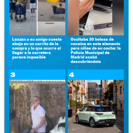
Lanzan a su amigo cuesta
Ocultaba 30 bolsas de
abajo en un carrito de la
cocaína en este elemento
compra y lo que ocurre al
para niños de su coche: la
llegar a la carretera
Policía Municipal de
parece imposible
Madrid acabó
descubriéndola
3
4