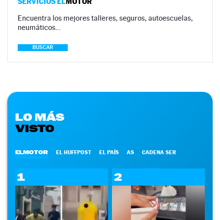
SERVICIOS EL
MOTOR
Encuentra los mejores talleres, seguros, autoescuelas,
neumáticos…
BUSCAR
LO MÁS
VISTO
ELMOTOR
EL HUFFPOST
EL PAÍS
AS
CADENA SER
1
2