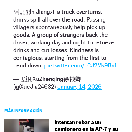
✨🇨🇳In Jiangxi, a truck overturns,
drinks spill all over the road. Passing
villagers spontaneously help pick up
goods. A group of strangers back the
driver, working day and night to retrieve
drinks and cut losses. Kindness is
contagious, starting from the first to
bend down.
pic.twitter.com/LCJ2Mv9Bnf
— 🇨🇳XuZhenqing徐祯卿
(@XueJia24682)
January 14, 2026
MÁS INFORMACIÓN
Intentan robar a un
camionero en la AP-7 y su