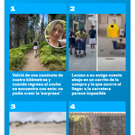
1
2
Volvió de una caminata de
Lanzan a su amigo cuesta
cuatro kilómetros y
abajo en un carrito de la
cuando regresa al coche
compra y lo que ocurre al
se encuentra con esto: no
llegar a la carretera
podía creer la 'sorpresa'
parece imposible
3
4