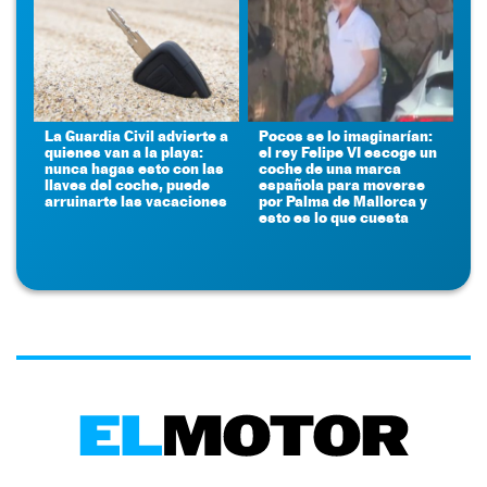
La Guardia Civil advierte a
Pocos se lo imaginarían:
quienes van a la playa:
el rey Felipe VI escoge un
nunca hagas esto con las
coche de una marca
llaves del coche, puede
española para moverse
arruinarte las vacaciones
por Palma de Mallorca y
esto es lo que cuesta