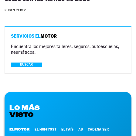
RUBÉN PÉREZ
SERVICIOS EL
MOTOR
Encuentra los mejores talleres, seguros, autoescuelas,
neumáticos…
BUSCAR
LO MÁS
VISTO
ELMOTOR
EL HUFFPOST
EL PAÍS
AS
CADENA SER