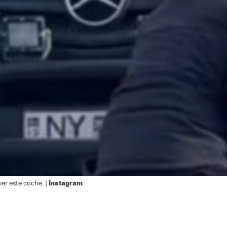
Instagram
er este coche. |