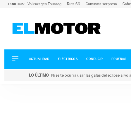
Volkswagen Touareg
Ruta 66
Caminata sorpresa
Gafa
ES NOTICIA:
ACTUALIDAD
ELÉCTRICOS
CONDUCIR
ACTUALIDAD
ELÉCTRICOS
CONDUCIR
PRUEBAS
PRUEBAS
Saltar
VIRALES
LO ÚLTIMO
Ni se te ocurra usar las gafas del eclipse al v
al
PODCAST
LO ÚLTIMO
Ni se te ocurra usar las gafas del eclipse al volant
contenido
MOTOS
TECNOLOGÍA
SUPERCOCHES
MOTORTV
PREMIOS
SERVICIOS