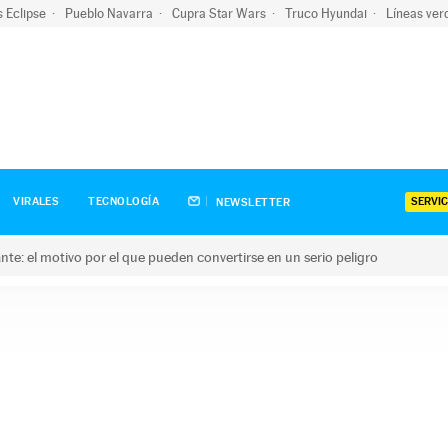
s Eclipse
Pueblo Navarra
Cupra Star Wars
Truco Hyundai
Líneas ver
SERVIC
VIRALES
TECNOLOGÍA
NEWSLETTER
olante: el motivo por el que pueden convertirse en un serio peligro
e: el motivo por el que pueden convertirse en un serio peligro