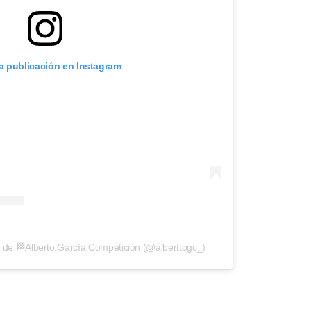
ta publicación en Instagram
 de 🏁Alberto García Competición (@alberttogc_)