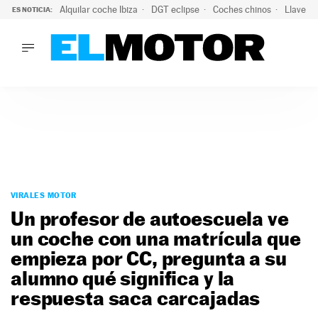
Alquilar coche Ibiza
DGT eclipse
Coches chinos
Llaves 
ES NOTICIA:
LO ÚLTIMO
El probable colapso tras el eclipse: la DGT prevé un millón 
LO ÚLTIMO
El probable colapso tras el eclipse: la DGT prevé un millón 
ACTUALIDAD
ELÉCTRICOS
CONDUCIR
PRUEBAS
Saltar
VIRALES
al
VIRALES MOTOR
PODCAST
contenido
Un profesor de autoescuela ve
MOTOS
un coche con una matrícula que
TECNOLOGÍA
empieza por CC, pregunta a su
SUPERCOCHES
MOTORTV
alumno qué significa y la
PREMIOS
respuesta saca carcajadas
SERVICIOS