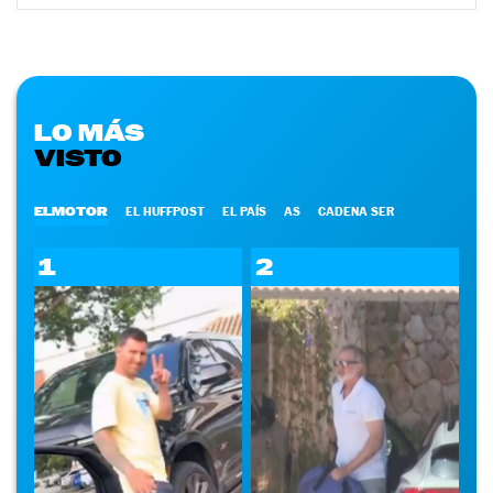
LO MÁS
VISTO
ELMOTOR
EL HUFFPOST
EL PAÍS
AS
CADENA SER
1
2