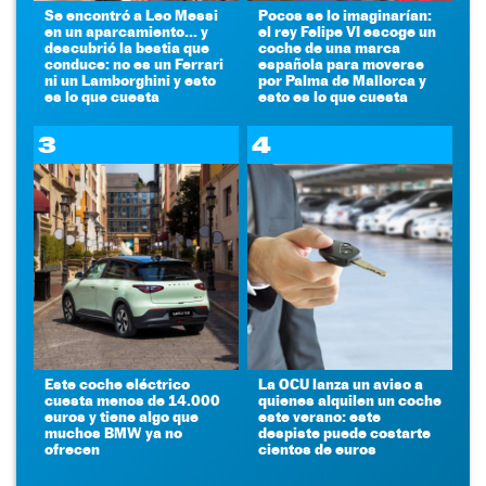
Se encontró a Leo Messi
Pocos se lo imaginarían:
en un aparcamiento... y
el rey Felipe VI escoge un
descubrió la bestia que
coche de una marca
conduce: no es un Ferrari
española para moverse
ni un Lamborghini y esto
por Palma de Mallorca y
es lo que cuesta
esto es lo que cuesta
3
4
Este coche eléctrico
La OCU lanza un aviso a
cuesta menos de 14.000
quienes alquilen un coche
euros y tiene algo que
este verano: este
muchos BMW ya no
despiste puede costarte
ofrecen
cientos de euros