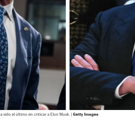
Getty Images
 sido el último en criticar a Elon Musk. |