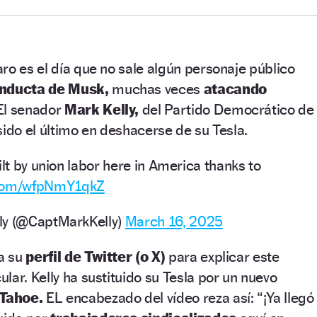
ro es el día que no sale algún personaje público
nducta de Musk,
muchas veces
atacando
l senador
Mark Kelly,
del Partido Democrático de
sido el último en deshacerse de su Tesla.
ilt by union labor here in America thanks to
r.com/wfpNmY1qkZ
ly (@CaptMarkKelly)
March 16, 2025
 a su
perfil de Twitter (o X)
para explicar este
lar. Kelly ha sustituido su Tesla por un nuevo
 Tahoe.
EL encabezado del vídeo reza así: “¡Ya llegó