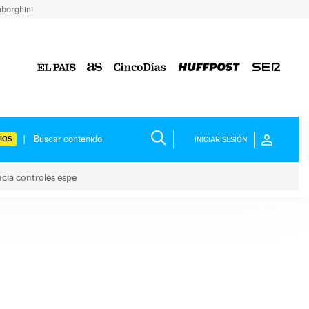
borghini
IOS
INICIAR SESIÓN
ncia controles espe
 y anuncia controles espe