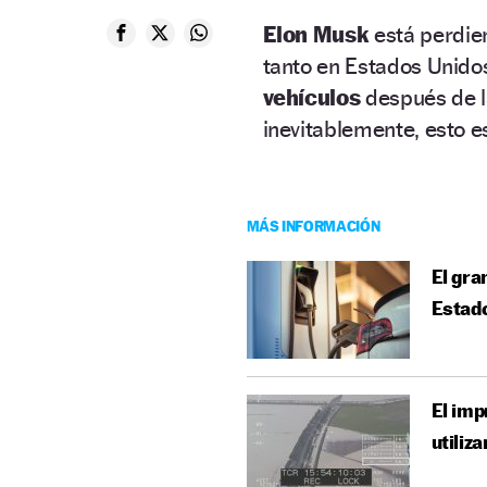
Elon Musk
está perdie
tanto en Estados Unido
vehículos
después de l
inevitablemente, esto e
MÁS INFORMACIÓN
El gra
Estad
El imp
utiliz