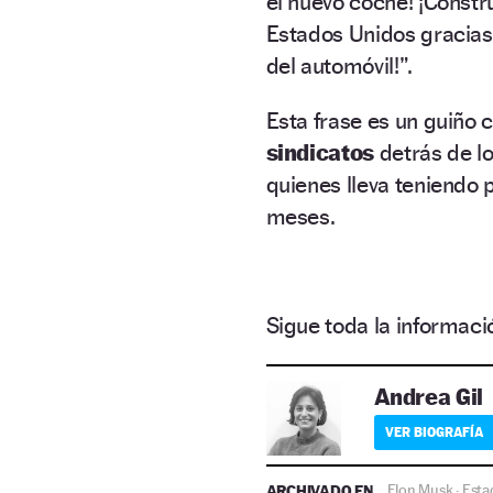
el nuevo coche! ¡Constr
Estados Unidos gracias 
del automóvil!”.
Esta frase es un guiño 
sindicatos
detrás de l
quienes lleva teniendo
meses.
Sigue toda la informa
Andrea Gil
VER BIOGRAFÍA
ARCHIVADO EN
Elon Musk
Esta
·