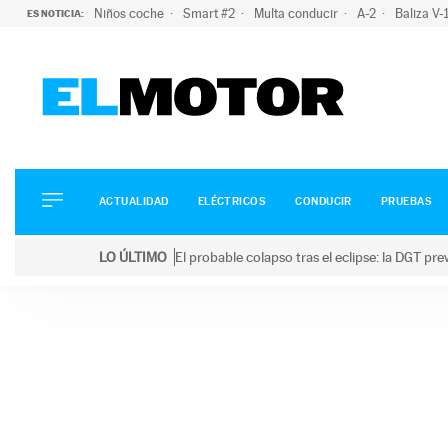
Niños coche
Smart #2
Multa conducir
A-2
Baliza V
ES NOTICIA:
ACTUALIDAD
ELÉCTRICOS
CONDUCIR
ACTUALIDAD
ELÉCTRICOS
CONDUCIR
PRUEBAS
PRUEBAS
Saltar
VIRALES
LO ÚLTIMO
El probable colapso tras el eclipse: la DGT p
al
PODCAST
LO ÚLTIMO
El probable colapso tras el eclipse: la DGT prevé u
contenido
MOTOS
TECNOLOGÍA
SUPERCOCHES
MOTORTV
PREMIOS
SERVICIOS