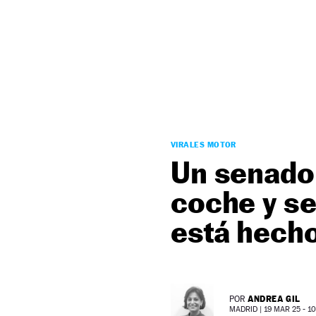
NEWSLETTER
SÍGUENOS
VIRALES MOTOR
Un senado
coche y se
está hecho
ANDREA GIL
POR
MADRID |
19 MAR 25 - 10