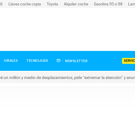
-16
Llaves coche copia
Toyota
Alquiler coche
Gasolina 95 o 98
Lam
SERVIC
VIRALES
TECNOLOGÍA
NEWSLETTER
revé un millón y medio de desplazamientos, pide “extremar la atención” y anu
n millón y medio de desplazamientos, pide “extremar la atención”