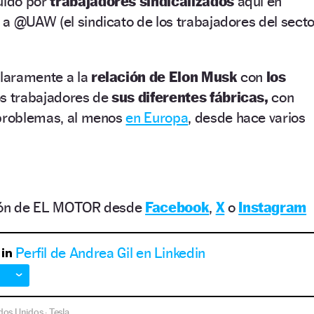
uido por
trabajadores sindicalizados
aquí en
a @UAW (el sindicato de los trabajadores del secto
claramente a la
relación de Elon Musk
con
los
os trabajadores de
sus diferentes fábricas,
con
 problemas, al menos
en Europa
, desde hace varios
ción de EL MOTOR desde
Facebook
,
X
o
Instagram
Perfil de Andrea Gil en Linkedin
dos Unidos
Tesla
·