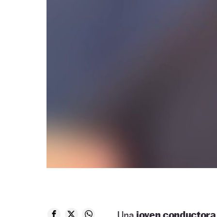
Una
joven conductora 