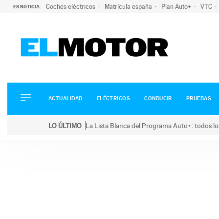
Coches eléctricos
Matrícula españa
Plan Auto+
VTC
ES NOTICIA:
ACTUALIDAD
ELÉCTRICOS
CONDUCIR
ACTUALIDAD
ELÉCTRICOS
CONDUCIR
PRUEBAS
PRUEBAS
Saltar
VIRALES
LO ÚLTIMO
La Lista Blanca del Programa Auto+: todos lo
al
PODCAST
LO ÚLTIMO
La Lista Blanca del Programa Auto+: todos los coc
contenido
MOTOS
TECNOLOGÍA
SUPERCOCHES
MOTORTV
PREMIOS
SERVICIOS