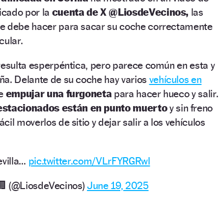
licado por la
cuenta de X @LiosdeVecinos,
las
ue debe hacer para sacar su coche correctamente
cular.
resulta esperpéntica, pero parece común en esta y
ña. Delante de su coche hay varios
vehículos en
ue
empujar una furgoneta
para hacer hueco y salir.
estacionados están en punto muerto
y sin freno
il moverlos de sitio y dejar salir a los vehículos
evilla…
pic.twitter.com/VLrFYRGRwl
🏢 (@LiosdeVecinos)
June 19, 2025