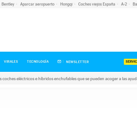
Bentley
Aparcar aeropuerto
Hongqi
Coches viejos España
A-2
Ba
SERVIC
VIRALES
TECNOLOGÍA
NEWSLETTER
s coches eléctricos e híbridos enchufables que se pueden acoger a las ayu
hes eléctricos e híbridos enchufables que se pueden acoger a la