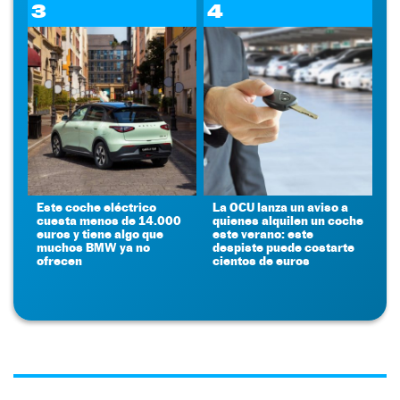
3
4
Este coche eléctrico
La OCU lanza un aviso a
cuesta menos de 14.000
quienes alquilen un coche
euros y tiene algo que
este verano: este
muchos BMW ya no
despiste puede costarte
ofrecen
cientos de euros