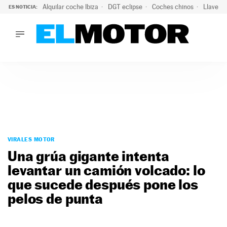
Alquilar coche Ibiza
DGT eclipse
Coches chinos
Llaves 
ES NOTICIA:
LO ÚLTIMO
Hongqi prepara su desembarco en España: SUV eléctricos c
LO ÚLTIMO
Hongqi prepara su desembarco en España: SUV eléctricos c
ACTUALIDAD
ELÉCTRICOS
CONDUCIR
PRUEBAS
Saltar
VIRALES
al
VIRALES MOTOR
PODCAST
contenido
Una grúa gigante intenta
MOTOS
levantar un camión volcado: lo
TECNOLOGÍA
que sucede después pone los
SUPERCOCHES
MOTORTV
pelos de punta
PREMIOS
SERVICIOS