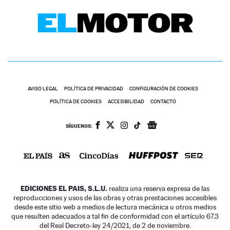
AVISO LEGAL
POLÍTICA DE PRIVACIDAD
CONFIGURACIÓN DE COOKIES
POLÍTICA DE COOKIES
ACCESIBILIDAD
CONTACTO
SÍGUENOS:
EDICIONES EL PAIS, S.L.U.
realiza una reserva expresa de las
reproducciones y usos de las obras y otras prestaciones accesibles
desde este sitio web a medios de lectura mecánica u otros medios
que resulten adecuados a tal fin de conformidad con el artículo 67.3
del Real Decreto-ley 24/2021, de 2 de noviembre.