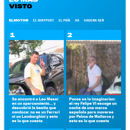
VISTO
ELMOTOR
EL HUFFPOST
EL PAÍS
AS
CADENA SER
1
2
Se encontró a Leo Messi
Pocos se lo imaginarían:
en un aparcamiento... y
el rey Felipe VI escoge un
descubrió la bestia que
coche de una marca
conduce: no es un Ferrari
española para moverse
ni un Lamborghini y esto
por Palma de Mallorca y
es lo que cuesta
esto es lo que cuesta