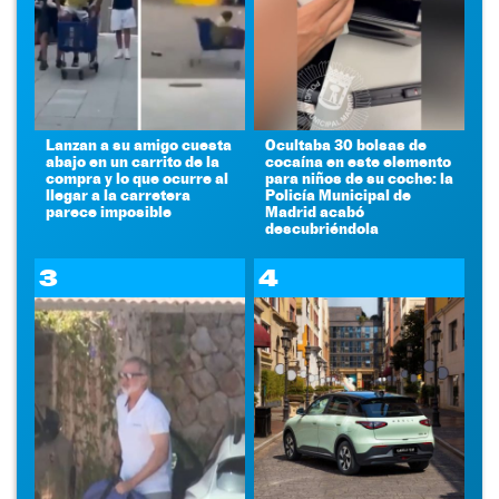
Lanzan a su amigo cuesta
Ocultaba 30 bolsas de
abajo en un carrito de la
cocaína en este elemento
compra y lo que ocurre al
para niños de su coche: la
llegar a la carretera
Policía Municipal de
parece imposible
Madrid acabó
descubriéndola
3
4