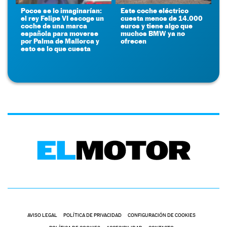
Pocos se lo imaginarían:
Este coche eléctrico
el rey Felipe VI escoge un
cuesta menos de 14.000
coche de una marca
euros y tiene algo que
española para moverse
muchos BMW ya no
por Palma de Mallorca y
ofrecen
esto es lo que cuesta
AVISO LEGAL
POLÍTICA DE PRIVACIDAD
CONFIGURACIÓN DE COOKIES