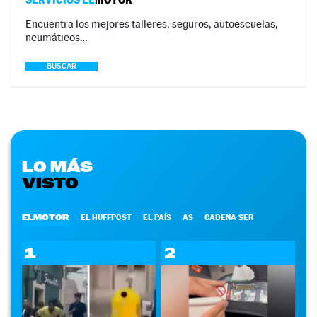
Encuentra los mejores talleres, seguros, autoescuelas,
neumáticos…
BUSCAR
LO MÁS
VISTO
ELMOTOR
EL HUFFPOST
EL PAÍS
AS
CADENA SER
1
2