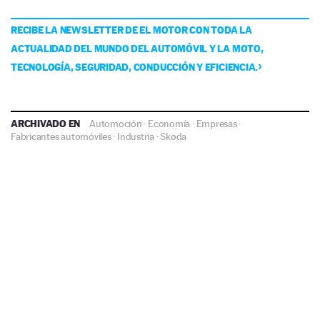
RECIBE LA NEWSLETTER DE EL MOTOR CON TODA LA
ACTUALIDAD DEL MUNDO DEL AUTOMÓVIL Y LA MOTO,
TECNOLOGÍA, SEGURIDAD, CONDUCCIÓN Y EFICIENCIA.
ARCHIVADO EN
Automoción
·
Economía
·
Empresas
·
Fabricantes automóviles
·
Industria
·
Skoda