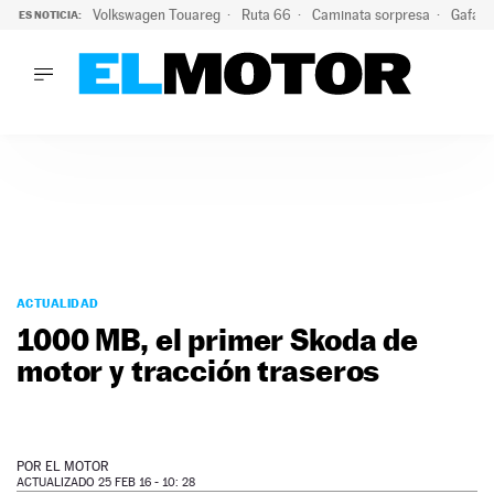
Volkswagen Touareg
Ruta 66
Caminata sorpresa
Gafas 
ES NOTICIA:
LO ÚLTIMO
Ni se te ocurra usar las gafas del eclipse al volante: el moti
LO ÚLTIMO
Ni se te ocurra usar las gafas del eclipse al volante: el motiv
ACTUALIDAD
ELÉCTRICOS
CONDUCIR
PRUEBAS
Saltar
VIRALES
al
ACTUALIDAD
PODCAST
contenido
1000 MB, el primer Skoda de
MOTOS
motor y tracción traseros
TECNOLOGÍA
SUPERCOCHES
MOTORTV
PREMIOS
POR
EL MOTOR
SERVICIOS
ACTUALIZADO 25 FEB 16 - 10: 28