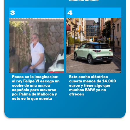
3
4
Pocos se lo imaginarían:
Este coche eléctrico
el rey Felipe VI escoge un
cuesta menos de 14.000
coche de una marca
euros y tiene algo que
española para moverse
muchos BMW ya no
por Palma de Mallorca y
ofrecen
esto es lo que cuesta