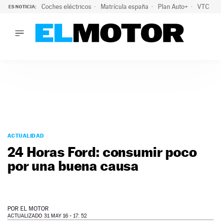
Coches eléctricos
Matrícula españa
Plan Auto+
VTC
ES NOTICIA:
LO ÚLTIMO
La Lista Blanca del Programa Auto+: todos los coches eléct
LO ÚLTIMO
La Lista Blanca del Programa Auto+: todos los coches eléctr
ACTUALIDAD
ELÉCTRICOS
CONDUCIR
PRUEBAS
Saltar
VIRALES
al
ACTUALIDAD
PODCAST
contenido
24 Horas Ford: consumir poco
MOTOS
por una buena causa
TECNOLOGÍA
SUPERCOCHES
MOTORTV
PREMIOS
POR
EL MOTOR
SERVICIOS
ACTUALIZADO 31 MAY 16 - 17: 52