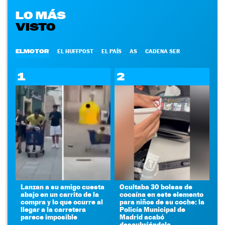
LO MÁS
VISTO
ELMOTOR
EL HUFFPOST
EL PAÍS
AS
CADENA SER
1
2
Lanzan a su amigo cuesta
Ocultaba 30 bolsas de
abajo en un carrito de la
cocaína en este elemento
compra y lo que ocurre al
para niños de su coche: la
llegar a la carretera
Policía Municipal de
parece imposible
Madrid acabó
descubriéndola