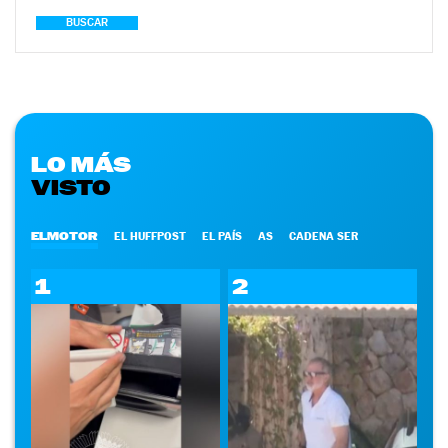
BUSCAR
LO MÁS
VISTO
ELMOTOR
EL HUFFPOST
EL PAÍS
AS
CADENA SER
1
2