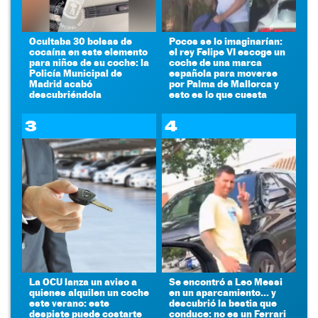
Ocultaba 30 bolsas de
Pocos se lo imaginarían:
cocaína en este elemento
el rey Felipe VI escoge un
para niños de su coche: la
coche de una marca
Policía Municipal de
española para moverse
Madrid acabó
por Palma de Mallorca y
descubriéndola
esto es lo que cuesta
3
4
La OCU lanza un aviso a
Se encontró a Leo Messi
quienes alquilen un coche
en un aparcamiento... y
este verano: este
descubrió la bestia que
despiste puede costarte
conduce: no es un Ferrari