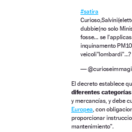
#satira
Curioso,Salvini(elet
dubbie(no solo Min
fosse… se l'applicas
inquinamento PM10…(
veicoli"lombardi"…
— @curioseimmagin
El decreto establece qu
diferentes categorías
y mercancías, y debe c
Europea
, con obligacio
proporcionar instruccio
mantenimiento”.