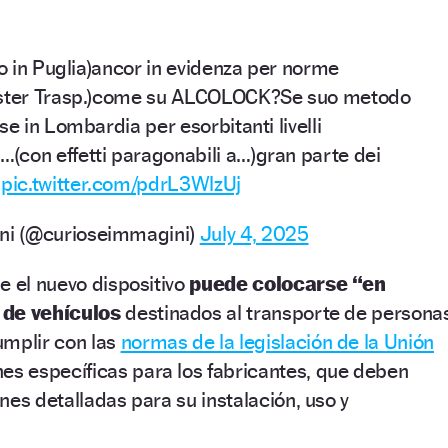
to in Puglia)ancor in evidenza per norme
ister Trasp.)come su ALCOLOCK?Se suo metodo
se in Lombardia per esorbitanti livelli
con effetti paragonabili a…)gran parte dei
?
pic.twitter.com/pdrL3WlzUj
i (@curioseimmagini)
July 4, 2025
e el nuevo dispositivo
puede colocarse “en
 de vehículos
destinados al transporte de persona
umplir con las
normas de la legislación de la Unión
nes específicas para los fabricantes, que deben
nes detalladas para su instalación, uso y