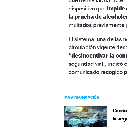
que define las caracter
dispositivo que
impide 
la prueba de alcohol
multados previamente po
El sistema, una de las 
circulación vigente de
“desincentivar la con
seguridad vial”, indicó
comunicado recogido p
MÁS INFORMACIÓN
Coches
la seg