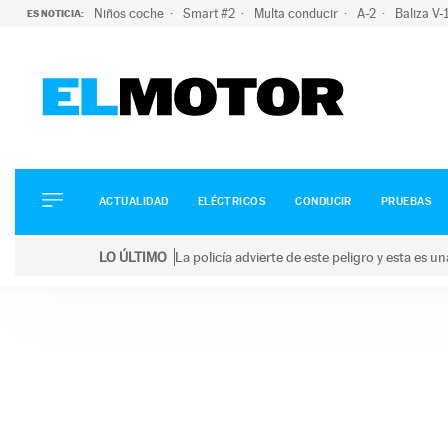
Niños coche
Smart #2
Multa conducir
A-2
Baliza V
ES NOTICIA:
ACTUALIDAD
ELÉCTRICOS
CONDUCIR
ACTUALIDAD
ELÉCTRICOS
CONDUCIR
PRUEBAS
PRUEBAS
Saltar
VIRALES
LO ÚLTIMO
La policía advierte de este peligro y esta es 
al
PODCAST
LO ÚLTIMO
La policía advierte de este peligro y esta es una bu
contenido
MOTOS
TECNOLOGÍA
SUPERCOCHES
MOTORTV
PREMIOS
SERVICIOS