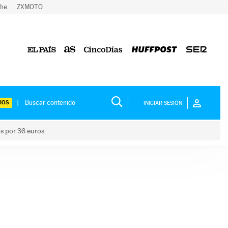
che
ZXMOTO
IOS
INICIAR SESIÓN
os por 36 euros
los niños por 36 euros