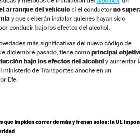
ísticas y métodos de instalación del
alcolock
,
un
el arranque del vehículo
si el conductor
no super
emia
y que deberán instalar quienes hayan sido
r conducir bajo los efectos del alcohol.
novedades más significativas del nuevo código de
sde diciembre pasado, tiene como
principal objetiv
ducción bajo los efectos del alcohol
y aumentar l
 el ministerio de Transportes anoche en un
or Efe.
 que impiden correr de más y frenan solos: la UE impon
uridad