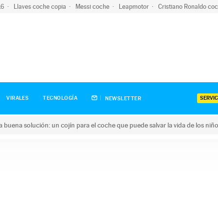
-16
Llaves coche copia
Messi coche
Leapmotor
Cristiano Ronaldo co
SERVIC
VIRALES
TECNOLOGÍA
NEWSLETTER
una buena solución: un cojín para el coche que puede salvar la vida de los niñ
ena solución: un cojín para el coche que puede salvar la vida de 