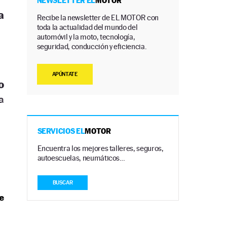
NEWSLETTER EL
MOTOR
a
Recibe la newsletter de EL MOTOR con
toda la actualidad del mundo del
automóvil y la moto, tecnología,
seguridad, conducción y eficiencia.
APÚNTATE
o
a
SERVICIOS EL
MOTOR
Encuentra los mejores talleres, seguros,
autoescuelas, neumáticos…
BUSCAR
e