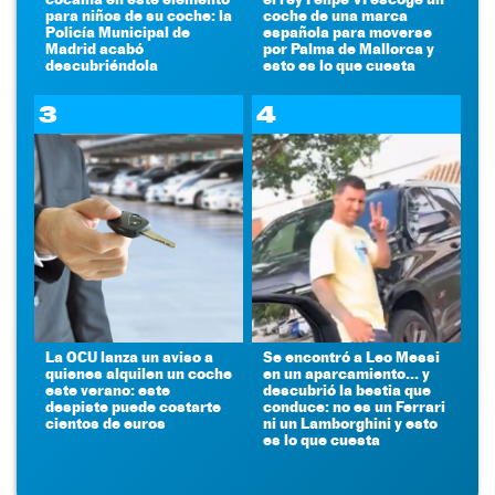
para niños de su coche: la
coche de una marca
Policía Municipal de
española para moverse
Madrid acabó
por Palma de Mallorca y
descubriéndola
esto es lo que cuesta
3
4
La OCU lanza un aviso a
Se encontró a Leo Messi
quienes alquilen un coche
en un aparcamiento... y
este verano: este
descubrió la bestia que
despiste puede costarte
conduce: no es un Ferrari
cientos de euros
ni un Lamborghini y esto
es lo que cuesta