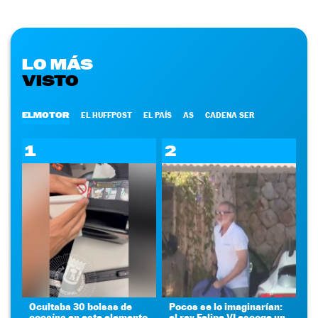
LO MÁS
VISTO
ELMOTOR
EL HUFFPOST
EL PAÍS
AS
CADENA SER
1
2
Ocultaba 30 bolsas de
Pocos se lo imaginarían:
cocaína en este elemento
el rey Felipe VI escoge un