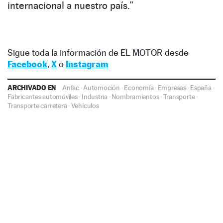
internacional a nuestro país.”
Sigue toda la información de EL MOTOR desde
Facebook
,
X
o
Instagram
ARCHIVADO EN
Anfac
·
Automoción
·
Economía
·
Empresas
·
España
·
Fabricantes automóviles
·
Industria
·
Nombramientos
·
Transporte
·
Transporte carretera
·
Vehículos