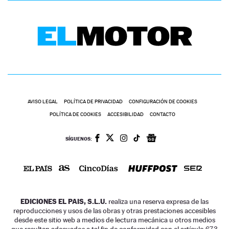
AVISO LEGAL
POLÍTICA DE PRIVACIDAD
CONFIGURACIÓN DE COOKIES
POLÍTICA DE COOKIES
ACCESIBILIDAD
CONTACTO
SÍGUENOS:
EDICIONES EL PAIS, S.L.U.
realiza una reserva expresa de las
reproducciones y usos de las obras y otras prestaciones accesibles
desde este sitio web a medios de lectura mecánica u otros medios
que resulten adecuados a tal fin de conformidad con el artículo 67.3