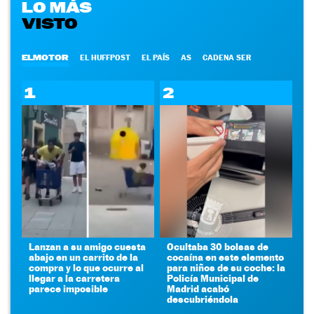
LO MÁS
VISTO
ELMOTOR
EL HUFFPOST
EL PAÍS
AS
CADENA SER
1
2
Lanzan a su amigo cuesta
Ocultaba 30 bolsas de
abajo en un carrito de la
cocaína en este elemento
compra y lo que ocurre al
para niños de su coche: la
llegar a la carretera
Policía Municipal de
parece imposible
Madrid acabó
descubriéndola