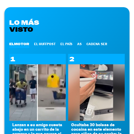
LO MÁS
VISTO
ELMOTOR
EL HUFFPOST
EL PAÍS
AS
CADENA SER
1
2
Lanzan a su amigo cuesta
Ocultaba 30 bolsas de
abajo en un carrito de la
cocaína en este elemento
compra y lo que ocurre al
para niños de su coche: la