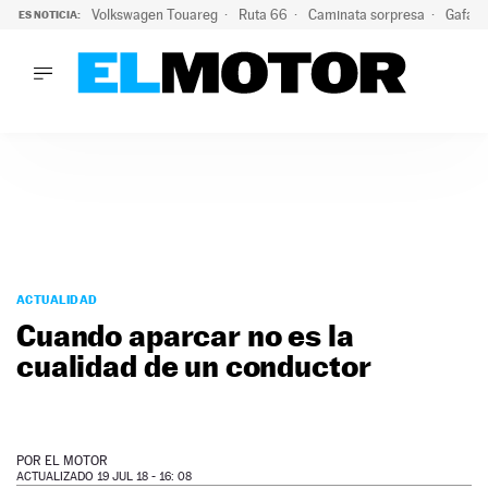
Volkswagen Touareg
Ruta 66
Caminata sorpresa
Gafas 
ES NOTICIA:
LO ÚLTIMO
Ni se te ocurra usar las gafas del eclipse al volante: el moti
LO ÚLTIMO
Ni se te ocurra usar las gafas del eclipse al volante: el motiv
ACTUALIDAD
ELÉCTRICOS
CONDUCIR
PRUEBAS
Saltar
VIRALES
al
ACTUALIDAD
PODCAST
contenido
Cuando aparcar no es la
MOTOS
cualidad de un conductor
TECNOLOGÍA
SUPERCOCHES
MOTORTV
PREMIOS
POR
EL MOTOR
SERVICIOS
ACTUALIZADO 19 JUL 18 - 16: 08