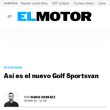
Alquilar coche Ibiza
DGT eclipse
Coches chinos
Llaves 
ES NOTICIA:
LO ÚLTIMO
Hongqi prepara su desembarco en España: SUV eléctricos c
LO ÚLTIMO
Hongqi prepara su desembarco en España: SUV eléctricos c
ACTUALIDAD
ELÉCTRICOS
CONDUCIR
PRUEBAS
Saltar
VIRALES
al
ACTUALIDAD
PODCAST
contenido
Así es el nuevo Golf Sportsvan
MOTOS
TECNOLOGÍA
SUPERCOCHES
MOTORTV
MARIO HERRÁEZ
POR
PREMIOS
09 MAY 14 - 11: 04
SERVICIOS