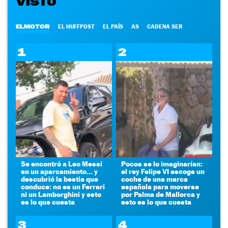
VISTO
ELMOTOR
EL HUFFPOST
EL PAÍS
AS
CADENA SER
1
2
Se encontró a Leo Messi
Pocos se lo imaginarían:
en un aparcamiento... y
el rey Felipe VI escoge un
descubrió la bestia que
coche de una marca
conduce: no es un Ferrari
española para moverse
ni un Lamborghini y esto
por Palma de Mallorca y
es lo que cuesta
esto es lo que cuesta
3
4