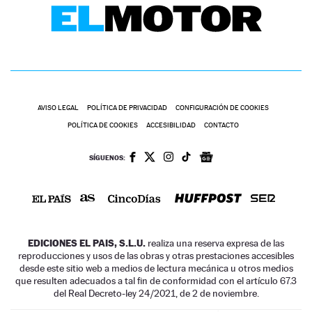
AVISO LEGAL
POLÍTICA DE PRIVACIDAD
CONFIGURACIÓN DE COOKIES
POLÍTICA DE COOKIES
ACCESIBILIDAD
CONTACTO
SÍGUENOS:
EDICIONES EL PAIS, S.L.U.
realiza una reserva expresa de las
reproducciones y usos de las obras y otras prestaciones accesibles
desde este sitio web a medios de lectura mecánica u otros medios
que resulten adecuados a tal fin de conformidad con el artículo 67.3
del Real Decreto-ley 24/2021, de 2 de noviembre.