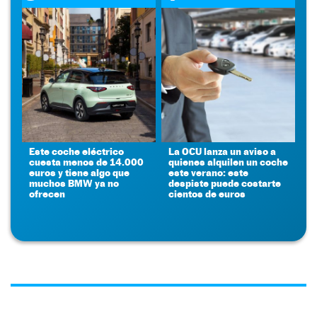
Este coche eléctrico
La OCU lanza un aviso a
cuesta menos de 14.000
quienes alquilen un coche
euros y tiene algo que
este verano: este
muchos BMW ya no
despiste puede costarte
ofrecen
cientos de euros