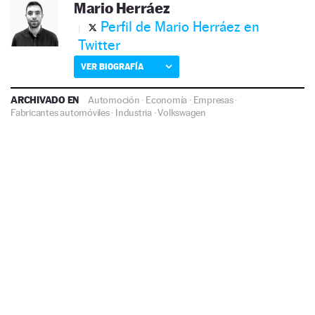
Mario Herráez
Perfil de Mario Herráez en
Twitter
VER BIOGRAFÍA
ARCHIVADO EN
Automoción
·
Economía
·
Empresas
·
Fabricantes automóviles
·
Industria
·
Volkswagen