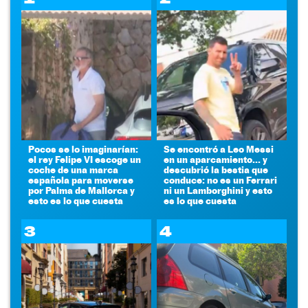
Pocos se lo imaginarían:
Se encontró a Leo Messi
el rey Felipe VI escoge un
en un aparcamiento... y
coche de una marca
descubrió la bestia que
española para moverse
conduce: no es un Ferrari
por Palma de Mallorca y
ni un Lamborghini y esto
esto es lo que cuesta
es lo que cuesta
3
4