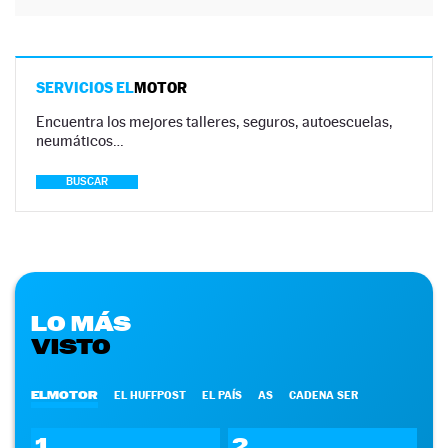
SERVICIOS EL
MOTOR
Encuentra los mejores talleres, seguros, autoescuelas,
neumáticos…
BUSCAR
LO MÁS
VISTO
ELMOTOR
EL HUFFPOST
EL PAÍS
AS
CADENA SER
1
2