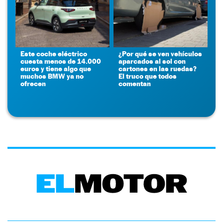
Este coche eléctrico
¿Por qué se ven vehículos
cuesta menos de 14.000
aparcados al sol con
euros y tiene algo que
cartones en las ruedas?
muchos BMW ya no
El truco que todos
ofrecen
comentan