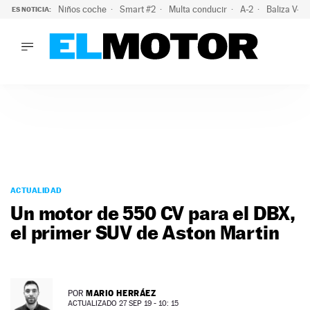
Niños coche
Smart #2
Multa conducir
A-2
Baliza V-1
ES NOTICIA:
LO ÚLTIMO
La policía advierte de este peligro y esta es una buena soluc
LO ÚLTIMO
La policía advierte de este peligro y esta es una buena soluci
ACTUALIDAD
ELÉCTRICOS
CONDUCIR
PRUEBAS
Saltar
VIRALES
al
ACTUALIDAD
PODCAST
contenido
Un motor de 550 CV para el DBX,
MOTOS
el primer SUV de Aston Martin
TECNOLOGÍA
SUPERCOCHES
MOTORTV
PREMIOS
MARIO HERRÁEZ
POR
SERVICIOS
ACTUALIZADO 27 SEP 19 - 10: 15