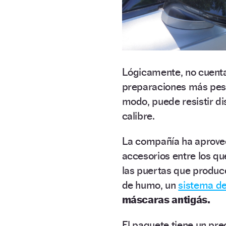
Lógicamente, no cuenta
preparaciones más pes
modo, puede resistir d
calibre.
La compañía ha aprove
accesorios entre los q
las puertas que produce
de humo, un
sistema d
máscaras antigás.
El paquete tiene un pre