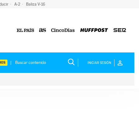
ducir
A-2
Baliza V-16
IOS
INICIAR SESIÓN
ium