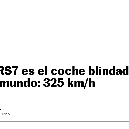
RS7 es el coche blinda
l mundo: 325 km/h
Z
- 09: 58