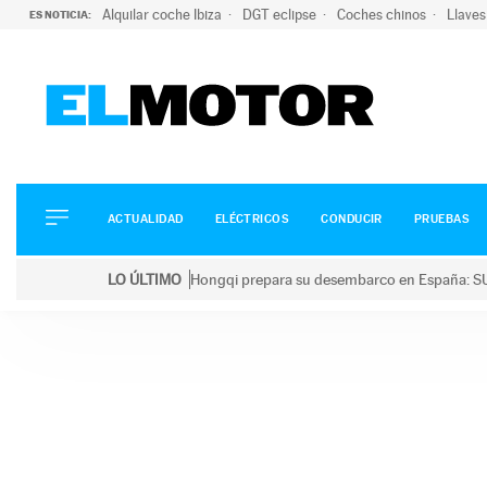
Alquilar coche Ibiza
DGT eclipse
Coches chinos
Llaves
ES NOTICIA:
ACTUALIDAD
ELÉCTRICOS
CONDUCIR
ACTUALIDAD
ELÉCTRICOS
CONDUCIR
PRUEBAS
PRUEBAS
Saltar
VIRALES
LO ÚLTIMO
Hongqi prepara su desembarco en España: SU
al
PODCAST
LO ÚLTIMO
Hongqi prepara su desembarco en España: SUV eléc
contenido
MOTOS
TECNOLOGÍA
SUPERCOCHES
MOTORTV
PREMIOS
SERVICIOS