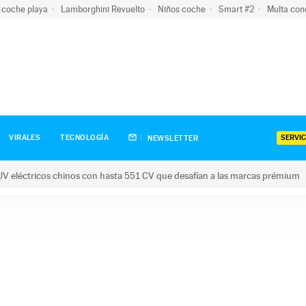
 coche playa
Lamborghini Revuelto
Niños coche
Smart #2
Multa con
SERVIC
VIRALES
TECNOLOGÍA
NEWSLETTER
V eléctricos chinos con hasta 551 CV que desafían a las marcas prémium
tricos chinos con hasta 551 CV que desafían a las marcas prém