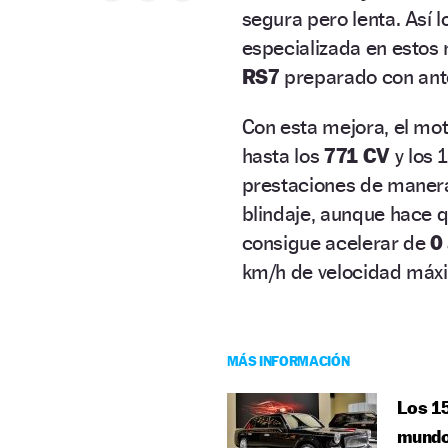
segura pero lenta. Así
especializada en estos 
RS7
preparado con ante
Con esta mejora, el mo
hasta los
771 CV
y los 
prestaciones de manera 
blindaje, aunque hace 
consigue acelerar de
0
km/h de velocidad máx
MÁS INFORMACIÓN
Los 15
mund