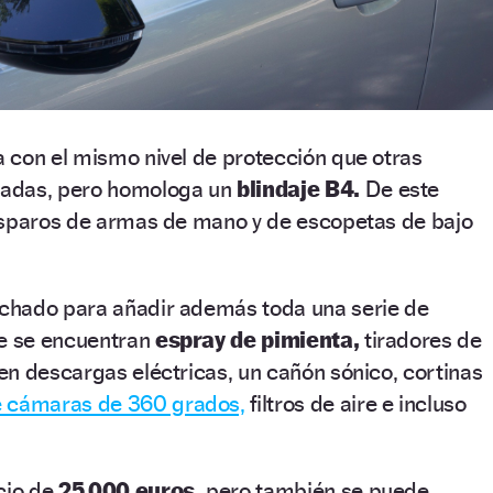
 con el mismo nivel de protección que otras
adas, pero homologa un
blindaje B4.
De este
isparos de armas de mano y de escopetas de bajo
chado para añadir además toda una serie de
ue se encuentran
espray de pimienta,
tiradores de
n descargas eléctricas, un cañón sónico, cortinas
e cámaras de 360 grados,
filtros de aire e incluso
cio de
25.000 euros,
pero también se puede