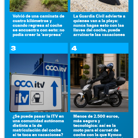
Volvió de una caminata de
La Guardia Civil advierte a
cuatro kilómetros y
quienes van a la playa:
cuando regresa al coche
nunca hagas esto con las
se encuentra con esto: no
llaves del coche, puede
podía creer la 'sorpresa'
arruinarte las vacaciones
3
4
¿Se puede pasar la ITV en
Menos de 2.500 euros,
una comunidad autónoma
más segura y
distinta a la de
tecnológica: así es la
matriculación del coche
moto para el carnet de
si te toca en vacaciones?
coche con la que Kymco