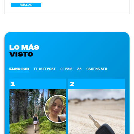
BUSCAR
LO MÁS
VISTO
ELMOTOR
EL HUFFPOST
EL PAÍS
AS
CADENA SER
1
2