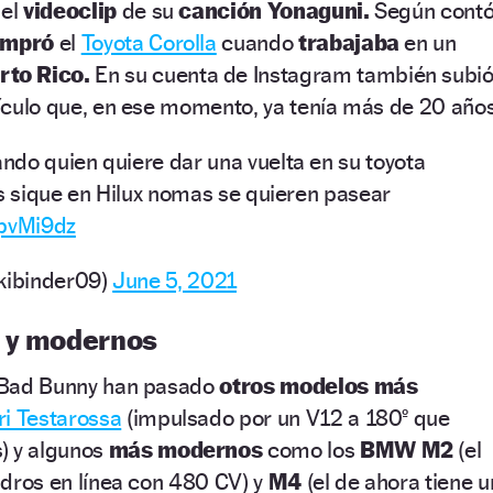
 el
videoclip
de su
canción Yonaguni.
Según cont
ompró
el
Toyota Corolla
cuando
trabajaba
en un
rto Rico.
En su cuenta de Instagram también subi
ehículo que, en ese momento, ya tenía más de 20 años
do quien quiere dar una vuelta en su toyota
as sique en Hilux nomas se quieren pasear
cpvMi9dz
ikibinder09)
June 5, 2021
s y modernos
de Bad Bunny han pasado
otros modelos más
ri Testarossa
(impulsado por un V12 a 180º que
) y algunos
más modernos
como los
BMW M2
(el
indros en línea con 480 CV) y
M4
(el de ahora tiene u