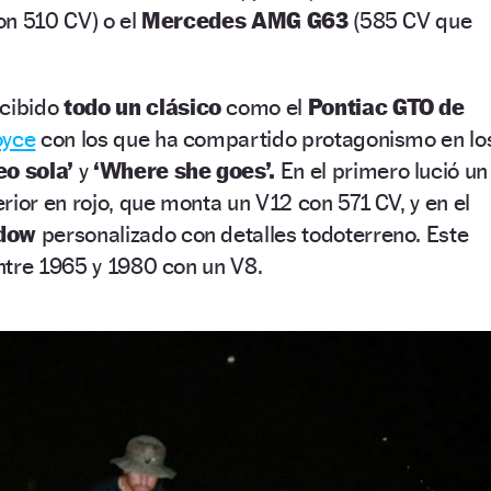
con 510 CV) o el
Mercedes AMG G63
(585 CV que
cibido
todo un clásico
como el
Pontiac GTO de
oyce
con los que ha compartido protagonismo en lo
eo sola’
y
‘Where she goes’.
En el primero lució un
erior en rojo, que monta un V12 con 571 CV, y en el
adow
personalizado con detalles todoterreno. Este
ntre 1965 y 1980 con un V8.