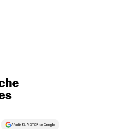
oche
 es
Añadir EL MOTOR en Google