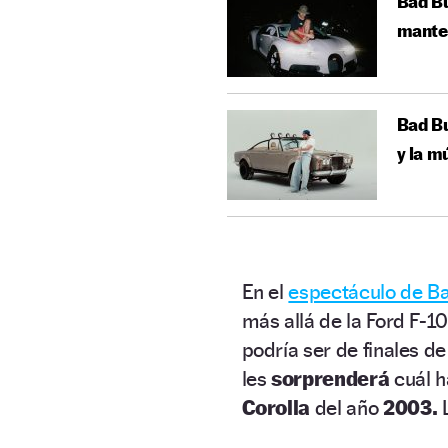
Bad Bu
manten
Bad Bu
y la m
En el
espectáculo de B
más allá de la Ford F-1
podría ser de finales de
les
sorprenderá
cuál h
Corolla
del año
2003.
L