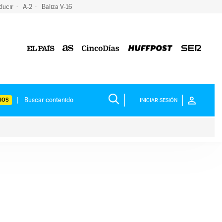
ducir
A-2
Baliza V-16
IOS
INICIAR SESIÓN
ium