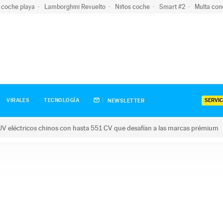
 coche playa
Lamborghini Revuelto
Niños coche
Smart #2
Multa con
SERVIC
VIRALES
TECNOLOGÍA
NEWSLETTER
V eléctricos chinos con hasta 551 CV que desafían a las marcas prémium
tricos chinos con hasta 551 CV que desafían a las marcas prém