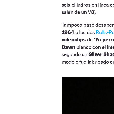
seis cilindros en línea 
salen de un V8).
Tampoco pasó desaper
1964
o los dos
Rolls-R
videoclips
de
‘Yo perr
Dawn
blanco con el int
segundo un
Silver Sh
modelo fue fabricado e