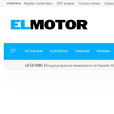
Alquilar coche Ibiza
DGT eclipse
Coches chinos
Llaves
ES NOTICIA:
ACTUALIDAD
ELÉCTRICOS
CONDUCIR
ACTUALIDAD
ELÉCTRICOS
CONDUCIR
PRUEBAS
PRUEBAS
Saltar
VIRALES
LO ÚLTIMO
Hongqi prepara su desembarco en España: SU
al
PODCAST
LO ÚLTIMO
Hongqi prepara su desembarco en España: SUV eléc
contenido
MOTOS
TECNOLOGÍA
SUPERCOCHES
MOTORTV
PREMIOS
SERVICIOS