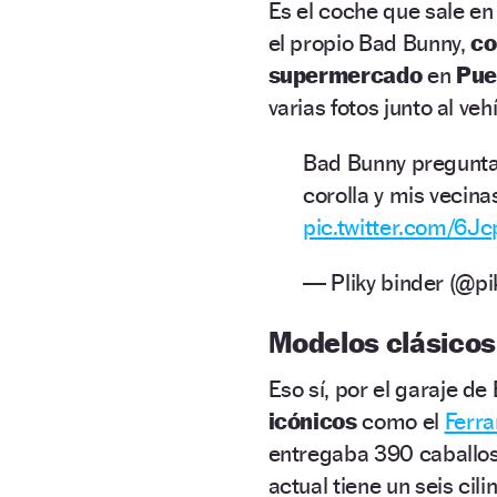
Es el coche que sale en
el propio Bad Bunny,
c
supermercado
en
Pue
varias fotos junto al v
Bad Bunny preguntan
corolla y mis vecin
pic.twitter.com/6J
— Pliky binder (@p
Modelos clásico
Eso sí, por el garaje 
icónicos
como el
Ferra
entregaba 390 caballos
actual tiene un seis cil