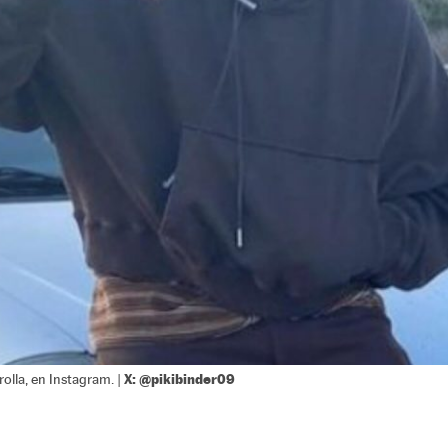
X: @pikibinder09
lla, en Instagram. |