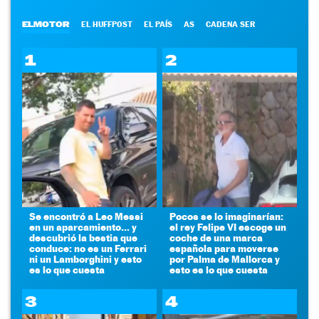
ELMOTOR
EL HUFFPOST
EL PAÍS
AS
CADENA SER
1
2
Se encontró a Leo Messi
Pocos se lo imaginarían:
en un aparcamiento... y
el rey Felipe VI escoge un
descubrió la bestia que
coche de una marca
conduce: no es un Ferrari
española para moverse
ni un Lamborghini y esto
por Palma de Mallorca y
es lo que cuesta
esto es lo que cuesta
3
4