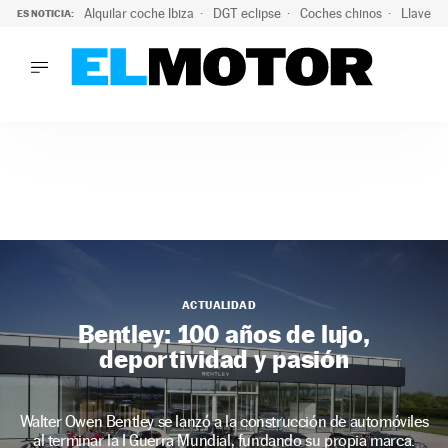
Alquilar coche Ibiza
DGT eclipse
Coches chinos
Llaves 
ES NOTICIA:
LO ÚLTIMO
Hongqi prepara su desembarco en España: SUV eléctricos c
LO ÚLTIMO
Hongqi prepara su desembarco en España: SUV eléctricos c
ACTUALIDAD
ELÉCTRICOS
CONDUCIR
PRUEBAS
Saltar
VIRALES
al
PODCAST
contenido
MOTOS
ACTUALIDAD
Bentley: 100 años de lujo,
TECNOLOGÍA
deportividad y pasión
SUPERCOCHES
MOTORTV
PREMIOS
Walter Owen Bentley se lanzó a la construcción de automóviles
SERVICIOS
al terminar la I Guerra Mundial, fundando su propia marca.