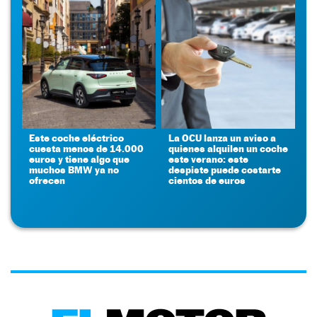
Este coche eléctrico
La OCU lanza un aviso a
cuesta menos de 14.000
quienes alquilen un coche
euros y tiene algo que
este verano: este
muchos BMW ya no
despiste puede costarte
ofrecen
cientos de euros