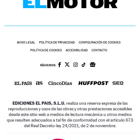
AVISO LEGAL
POLÍTICA DE PRIVACIDAD
CONFIGURACIÓN DE COOKIES
POLÍTICA DE COOKIES
ACCESIBILIDAD
CONTACTO
SÍGUENOS:
EDICIONES EL PAIS, S.L.U.
realiza una reserva expresa de las
reproducciones y usos de las obras y otras prestaciones accesibles
desde este sitio web a medios de lectura mecánica u otros medios
que resulten adecuados a tal fin de conformidad con el artículo 67.3
del Real Decreto-ley 24/2021, de 2 de noviembre.