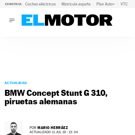
Coches eléctricos
Matrícula españa
Plan Auto+
VTC
ES NOTICIA:
LO ÚLTIMO
La Lista Blanca del Programa Auto+: todos los coches eléct
LO ÚLTIMO
La Lista Blanca del Programa Auto+: todos los coches eléctr
ACTUALIDAD
ELÉCTRICOS
CONDUCIR
PRUEBAS
Saltar
VIRALES
al
ACTUALIDAD
PODCAST
contenido
BMW Concept Stunt G 310,
MOTOS
piruetas alemanas
TECNOLOGÍA
SUPERCOCHES
MOTORTV
PREMIOS
MARIO HERRÁEZ
POR
SERVICIOS
ACTUALIZADO 11 JUL 19 - 13: 04