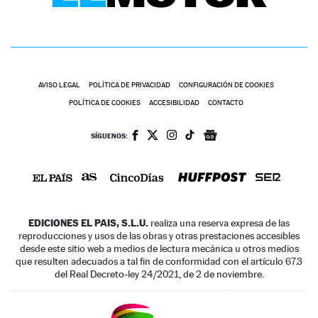
AVISO LEGAL
POLÍTICA DE PRIVACIDAD
CONFIGURACIÓN DE COOKIES
POLÍTICA DE COOKIES
ACCESIBILIDAD
CONTACTO
SÍGUENOS:
EDICIONES EL PAIS, S.L.U.
realiza una reserva expresa de las
reproducciones y usos de las obras y otras prestaciones accesibles
desde este sitio web a medios de lectura mecánica u otros medios
que resulten adecuados a tal fin de conformidad con el artículo 67.3
del Real Decreto-ley 24/2021, de 2 de noviembre.