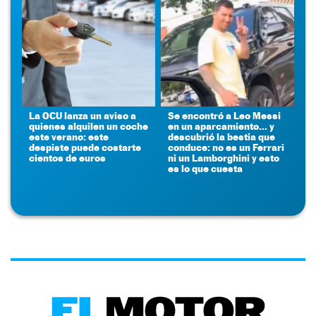
La OCU lanza un aviso a
Se encontró a Leo Messi
quienes alquilen un coche
en un aparcamiento... y
este verano: este
descubrió la bestia que
despiste puede costarte
conduce: no es un Ferrari
cientos de euros
ni un Lamborghini y esto
es lo que cuesta