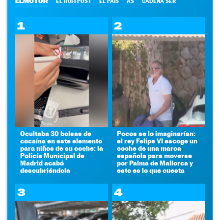
ELMOTOR
EL HUFFPOST
EL PAÍS
AS
CADENA SER
1
2
Ocultaba 30 bolsas de
Pocos se lo imaginarían:
cocaína en este elemento
el rey Felipe VI escoge un
para niños de su coche: la
coche de una marca
Policía Municipal de
española para moverse
Madrid acabó
por Palma de Mallorca y
descubriéndola
esto es lo que cuesta
3
4