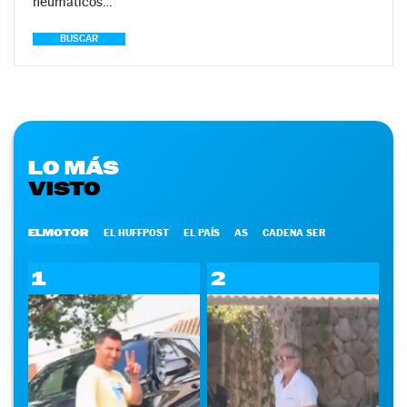
neumáticos…
BUSCAR
LO MÁS
VISTO
ELMOTOR
EL HUFFPOST
EL PAÍS
AS
CADENA SER
1
2