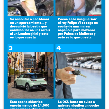
Se encontró a Leo Messi
Pocos se lo imaginarían:
en un aparcamiento... y
el rey Felipe VI escoge un
descubrió la bestia que
coche de una marca
conduce: no es un Ferrari
española para moverse
ni un Lamborghini y esto
por Palma de Mallorca y
es lo que cuesta
esto es lo que cuesta
3
4
Este coche eléctrico
La OCU lanza un aviso a
cuesta menos de 14.000
quienes alquilen un coche
euros y tiene algo que
este verano: este