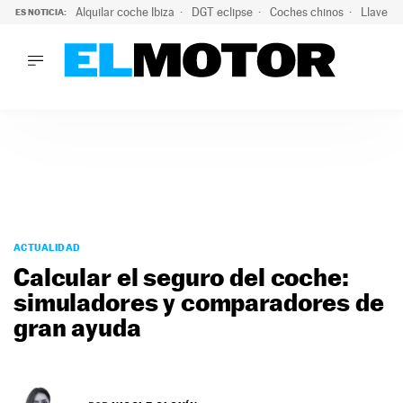
Alquilar coche Ibiza
DGT eclipse
Coches chinos
Llaves 
ES NOTICIA:
LO ÚLTIMO
El probable colapso tras el eclipse: la DGT prevé un millón 
LO ÚLTIMO
El probable colapso tras el eclipse: la DGT prevé un millón 
ACTUALIDAD
ELÉCTRICOS
CONDUCIR
PRUEBAS
Saltar
VIRALES
al
ACTUALIDAD
PODCAST
contenido
Calcular el seguro del coche:
MOTOS
simuladores y comparadores de
TECNOLOGÍA
gran ayuda
SUPERCOCHES
MOTORTV
PREMIOS
SERVICIOS