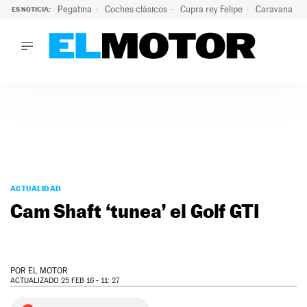
Pegatina
Coches clásicos
Cupra rey Felipe
Caravana lig
ES NOTICIA:
LO ÚLTIMO
¿Conocías esta pegatina de moda?: puede salvar tu coche d
LO ÚLTIMO
¿Conocías esta pegatina de moda?: puede salvar tu coche de
ACTUALIDAD
ELÉCTRICOS
CONDUCIR
PRUEBAS
Saltar
VIRALES
al
ACTUALIDAD
PODCAST
contenido
Cam Shaft ‘tunea’ el Golf GTI
MOTOS
TECNOLOGÍA
SUPERCOCHES
MOTORTV
POR
EL MOTOR
PREMIOS
ACTUALIZADO 25 FEB 16 - 11: 27
SERVICIOS