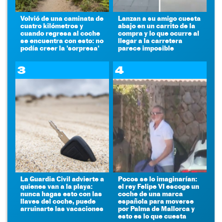
Volvió de una caminata de
Lanzan a su amigo cuesta
cuatro kilómetros y
abajo en un carrito de la
cuando regresa al coche
compra y lo que ocurre al
se encuentra con esto: no
llegar a la carretera
podía creer la 'sorpresa'
parece imposible
3
4
La Guardia Civil advierte a
Pocos se lo imaginarían:
quienes van a la playa:
el rey Felipe VI escoge un
nunca hagas esto con las
coche de una marca
llaves del coche, puede
española para moverse
arruinarte las vacaciones
por Palma de Mallorca y
esto es lo que cuesta