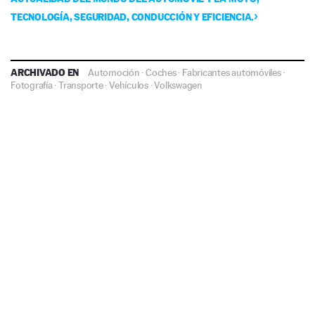
TECNOLOGÍA, SEGURIDAD, CONDUCCIÓN Y EFICIENCIA.
ARCHIVADO EN
Automoción
·
Coches
·
Fabricantes automóviles
·
Fotografía
·
Transporte
·
Vehículos
·
Volkswagen