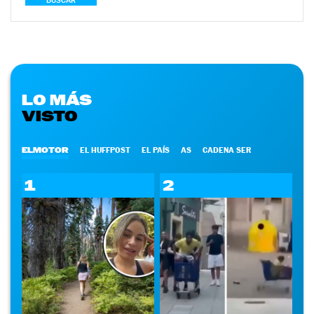
BUSCAR
LO MÁS
VISTO
ELMOTOR
EL HUFFPOST
EL PAÍS
AS
CADENA SER
1
2