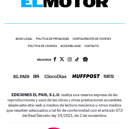
AVISO LEGAL
POLÍTICA DE PRIVACIDAD
CONFIGURACIÓN DE COOKIES
POLÍTICA DE COOKIES
ACCESIBILIDAD
CONTACTO
SÍGUENOS:
EDICIONES EL PAIS, S.L.U.
realiza una reserva expresa de las
reproducciones y usos de las obras y otras prestaciones accesibles
desde este sitio web a medios de lectura mecánica u otros medios
que resulten adecuados a tal fin de conformidad con el artículo 67.3
del Real Decreto-ley 24/2021, de 2 de noviembre.