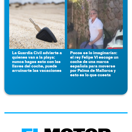
La Guardia Civil advierte a
Pocos se lo imaginarían:
quienes van a la playa:
el rey Felipe VI escoge un
nunca hagas esto con las
coche de una marca
llaves del coche, puede
española para moverse
arruinarte las vacaciones
por Palma de Mallorca y
esto es lo que cuesta