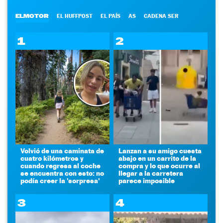
ELMOTOR
EL HUFFPOST
EL PAÍS
AS
CADENA SER
1
2
Volvió de una caminata de
Lanzan a su amigo cuesta
cuatro kilómetros y
abajo en un carrito de la
cuando regresa al coche
compra y lo que ocurre al
se encuentra con esto: no
llegar a la carretera
podía creer la 'sorpresa'
parece imposible
3
4