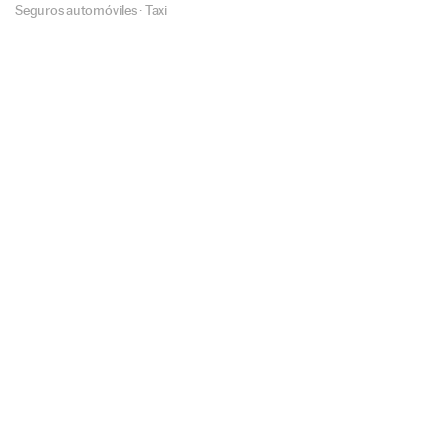
Seguros automóviles
·
Taxi