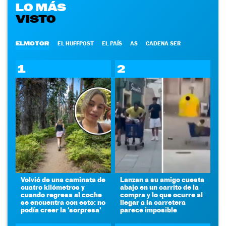
LO MÁS
VISTO
ELMOTOR
EL HUFFPOST
EL PAÍS
AS
CADENA SER
1
2
Volvió de una caminata de
Lanzan a su amigo cuesta
cuatro kilómetros y
abajo en un carrito de la
cuando regresa al coche
compra y lo que ocurre al
se encuentra con esto: no
llegar a la carretera
podía creer la 'sorpresa'
parece imposible