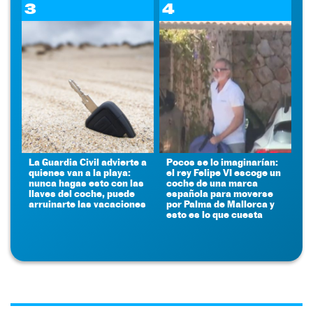
3
4
La Guardia Civil advierte a
Pocos se lo imaginarían:
quienes van a la playa:
el rey Felipe VI escoge un
nunca hagas esto con las
coche de una marca
llaves del coche, puede
española para moverse
arruinarte las vacaciones
por Palma de Mallorca y
esto es lo que cuesta