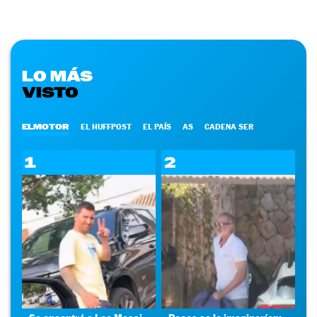
LO MÁS
VISTO
ELMOTOR
EL HUFFPOST
EL PAÍS
AS
CADENA SER
1
2