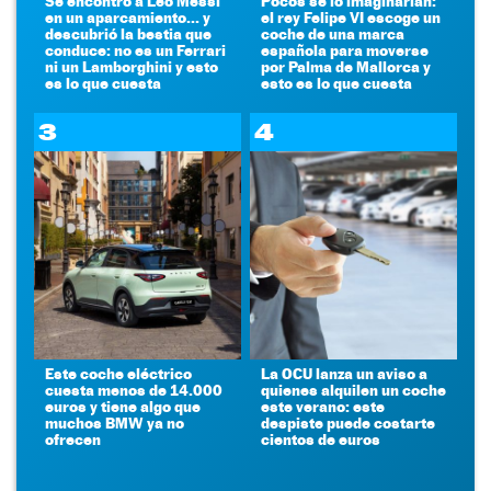
Se encontró a Leo Messi
Pocos se lo imaginarían:
en un aparcamiento... y
el rey Felipe VI escoge un
descubrió la bestia que
coche de una marca
conduce: no es un Ferrari
española para moverse
ni un Lamborghini y esto
por Palma de Mallorca y
es lo que cuesta
esto es lo que cuesta
3
4
Este coche eléctrico
La OCU lanza un aviso a
cuesta menos de 14.000
quienes alquilen un coche
euros y tiene algo que
este verano: este
muchos BMW ya no
despiste puede costarte
ofrecen
cientos de euros