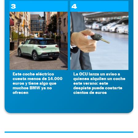
3
4
Este coche eléctrico
La OCU lanza un aviso a
cuesta menos de 14.000
quienes alquilen un coche
euros y tiene algo que
este verano: este
muchos BMW ya no
despiste puede costarte
ofrecen
cientos de euros