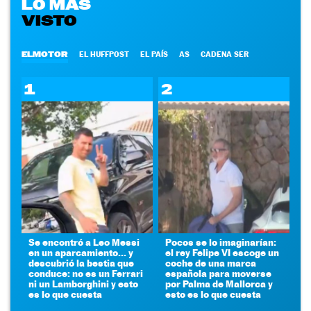
LO MÁS
VISTO
ELMOTOR
EL HUFFPOST
EL PAÍS
AS
CADENA SER
1
2
Se encontró a Leo Messi
Pocos se lo imaginarían:
en un aparcamiento... y
el rey Felipe VI escoge un
descubrió la bestia que
coche de una marca
conduce: no es un Ferrari
española para moverse
ni un Lamborghini y esto
por Palma de Mallorca y
es lo que cuesta
esto es lo que cuesta