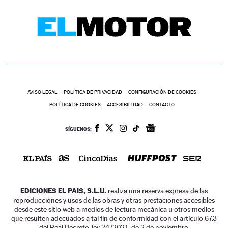
AVISO LEGAL
POLÍTICA DE PRIVACIDAD
CONFIGURACIÓN DE COOKIES
POLÍTICA DE COOKIES
ACCESIBILIDAD
CONTACTO
SÍGUENOS:
EDICIONES EL PAIS, S.L.U.
realiza una reserva expresa de las
reproducciones y usos de las obras y otras prestaciones accesibles
desde este sitio web a medios de lectura mecánica u otros medios
que resulten adecuados a tal fin de conformidad con el artículo 67.3
del Real Decreto-ley 24/2021, de 2 de noviembre.