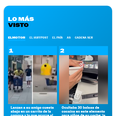
LO MÁS
VISTO
ELMOTOR
EL HUFFPOST
EL PAÍS
AS
CADENA SER
1
2
Lanzan a su amigo cuesta
Ocultaba 30 bolsas de
abajo en un carrito de la
cocaína en este elemento
compra y lo que ocurre al
para niños de su coche: la