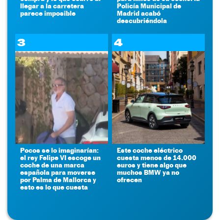
llegar a la carretera
Policía Municipal de
parece imposible
Madrid acabó
descubriéndola
3
4
Pocos se lo imaginarían:
Este coche eléctrico
el rey Felipe VI escoge un
cuesta menos de 14.000
coche de una marca
euros y tiene algo que
española para moverse
muchos BMW ya no
por Palma de Mallorca y
ofrecen
esto es lo que cuesta