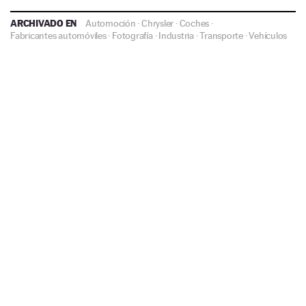
ARCHIVADO EN
Automoción
·
Chrysler
·
Coches
·
Fabricantes automóviles
·
Fotografía
·
Industria
·
Transporte
·
Vehículos