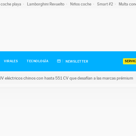
 coche playa
Lamborghini Revuelto
Niños coche
Smart #2
Multa con
SERVIC
VIRALES
TECNOLOGÍA
NEWSLETTER
V eléctricos chinos con hasta 551 CV que desafían a las marcas prémium
tricos chinos con hasta 551 CV que desafían a las marcas prém