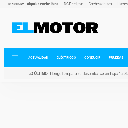
Alquilar coche Ibiza
DGT eclipse
Coches chinos
Llaves
ES NOTICIA:
ACTUALIDAD
ELÉCTRICOS
CONDUCIR
ACTUALIDAD
ELÉCTRICOS
CONDUCIR
PRUEBAS
PRUEBAS
Saltar
VIRALES
LO ÚLTIMO
Hongqi prepara su desembarco en España: SU
al
PODCAST
LO ÚLTIMO
Hongqi prepara su desembarco en España: SUV eléc
contenido
MOTOS
TECNOLOGÍA
SUPERCOCHES
MOTORTV
PREMIOS
SERVICIOS