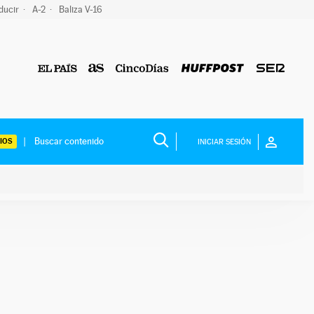
ducir
A-2
Baliza V-16
IOS
INICIAR SESIÓN
ium