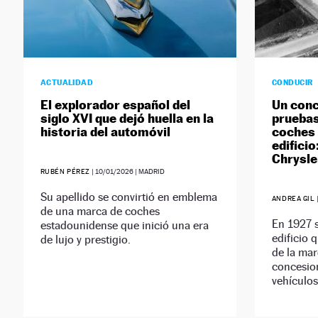
ACTUALIDAD
CONDUCIR
El explorador español del
Un conc
siglo XVI que dejó huella en la
pruebas
historia del automóvil
coches 
edificio
Chrysle
RUBÉN PÉREZ
|
10/01/2026
| MADRID
Su apellido se convirtió en emblema
ANDREA GIL
de una marca de coches
En 1927 s
estadounidense que inició una era
edificio 
de lujo y prestigio.
de la mar
concesio
vehículos