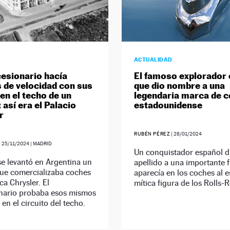
ACTUALIDAD
esionario hacía
El famoso explorador
 de velocidad con sus
que dio nombre a una
en el techo de un
legendaria marca de 
: así era el Palacio
estadounidense
r
RUBÉN PÉREZ
|
28/01/2024
|
25/11/2024
| MADRID
Un conquistador español d
e levantó en Argentina un
apellido a una importante f
que comercializaba coches
aparecía en los coches al es
ca Chrysler. El
mítica figura de los Rolls-
nario probaba esos mismos
 en el circuito del techo.