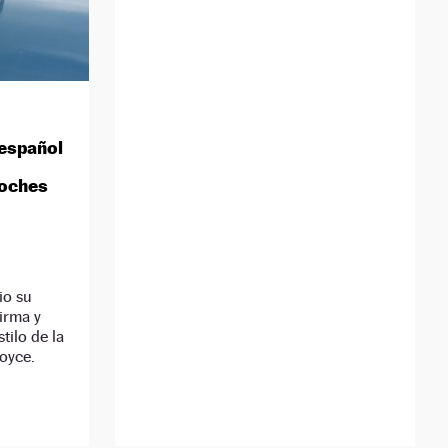
 español
coches
io su
irma y
tilo de la
Royce.