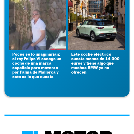
Pocos se lo imaginarían:
Este coche eléctrico
el rey Felipe VI escoge un
cuesta menos de 14.000
coche de una marca
euros y tiene algo que
española para moverse
muchos BMW ya no
por Palma de Mallorca y
ofrecen
esto es lo que cuesta