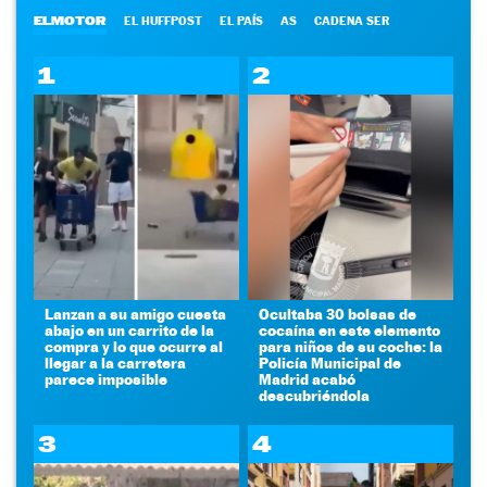
ELMOTOR
EL HUFFPOST
EL PAÍS
AS
CADENA SER
1
2
Lanzan a su amigo cuesta
Ocultaba 30 bolsas de
abajo en un carrito de la
cocaína en este elemento
compra y lo que ocurre al
para niños de su coche: la
llegar a la carretera
Policía Municipal de
parece imposible
Madrid acabó
descubriéndola
3
4