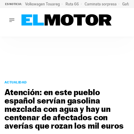
Volkswagen Touareg
Ruta 66
Caminata sorpresa
Gafas 
ES NOTICIA:
LO ÚLTIMO
Ni se te ocurra usar las gafas del eclipse al volante: el moti
LO ÚLTIMO
Ni se te ocurra usar las gafas del eclipse al volante: el motiv
ACTUALIDAD
ELÉCTRICOS
CONDUCIR
PRUEBAS
Saltar
VIRALES
al
ACTUALIDAD
PODCAST
contenido
Atención: en este pueblo
MOTOS
español servían gasolina
TECNOLOGÍA
mezclada con agua y hay un
SUPERCOCHES
MOTORTV
centenar de afectados con
PREMIOS
averías que rozan los mil euros
SERVICIOS