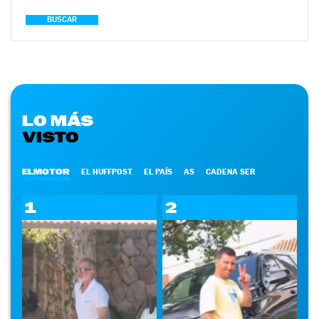
BUSCAR
LO MÁS
VISTO
ELMOTOR
EL HUFFPOST
EL PAÍS
AS
CADENA SER
1
2