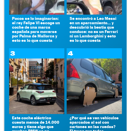
Pocos se lo imaginarían:
Se encontró a Leo Messi
el rey Felipe VI escoge un
en un aparcamiento... y
coche de una marca
descubrió la bestia que
española para moverse
conduce: no es un Ferrari
por Palma de Mallorca y
ni un Lamborghini y esto
esto es lo que cuesta
es lo que cuesta
3
4
Este coche eléctrico
¿Por qué se ven vehículos
cuesta menos de 14.000
aparcados al sol con
euros y tiene algo que
cartones en las ruedas?
muchos BMW ya no
El truco que todos