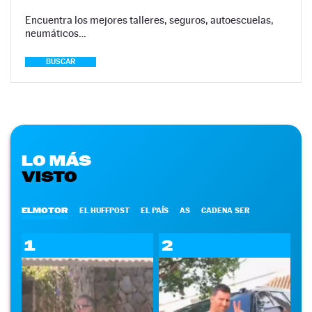
Encuentra los mejores talleres, seguros, autoescuelas,
neumáticos…
BUSCAR
LO MÁS
VISTO
ELMOTOR
EL HUFFPOST
EL PAÍS
AS
CADENA SER
1
2