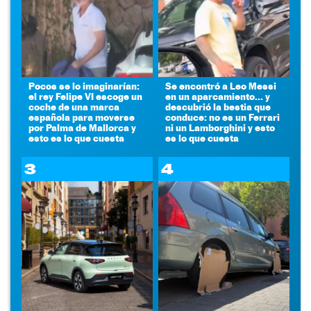
Pocos se lo imaginarían:
Se encontró a Leo Messi
el rey Felipe VI escoge un
en un aparcamiento... y
coche de una marca
descubrió la bestia que
española para moverse
conduce: no es un Ferrari
por Palma de Mallorca y
ni un Lamborghini y esto
esto es lo que cuesta
es lo que cuesta
3
4