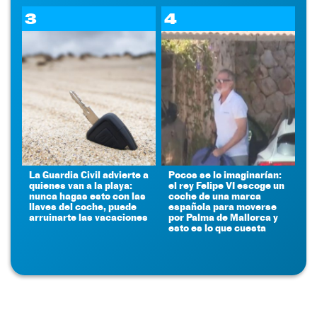
3
4
La Guardia Civil advierte a
Pocos se lo imaginarían:
quienes van a la playa:
el rey Felipe VI escoge un
nunca hagas esto con las
coche de una marca
llaves del coche, puede
española para moverse
arruinarte las vacaciones
por Palma de Mallorca y
esto es lo que cuesta