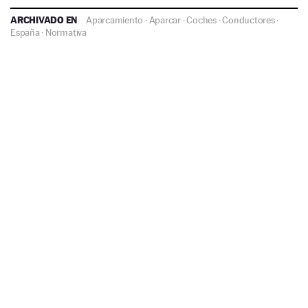
ARCHIVADO EN
Aparcamiento
·
Aparcar
·
Coches
·
Conductores
·
España
·
Normativa