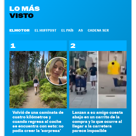
LO MÁS
VISTO
ELMOTOR
EL HUFFPOST
EL PAÍS
AS
CADENA SER
1
2
Volvió de una caminata de
Lanzan a su amigo cuesta
cuatro kilómetros y
abajo en un carrito de la
cuando regresa al coche
compra y lo que ocurre al
se encuentra con esto: no
llegar a la carretera
podía creer la 'sorpresa'
parece imposible