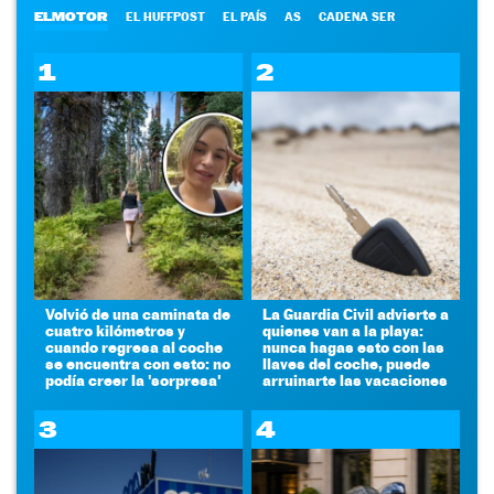
ELMOTOR
EL HUFFPOST
EL PAÍS
AS
CADENA SER
1
2
Volvió de una caminata de
La Guardia Civil advierte a
cuatro kilómetros y
quienes van a la playa:
cuando regresa al coche
nunca hagas esto con las
se encuentra con esto: no
llaves del coche, puede
podía creer la 'sorpresa'
arruinarte las vacaciones
3
4