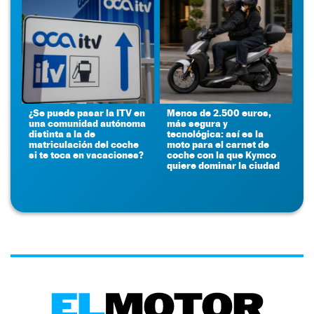
¿Se puede pasar la ITV en
Menos de 2.500 euros,
una comunidad autónoma
más segura y
distinta a la de
tecnológica: así es la
matriculación del coche
moto para el carnet de
si te toca en vacaciones?
coche con la que Kymco
quiere dominar la ciudad