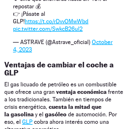
repostar 💰
👉 ¡Pásate al
GLP!
https://t.co/rDvvOMwWbd
pic.twitter.com/SwkcB26ul2
— ASTRAVE (@Astrave_oficial)
October
4, 2023
Ventajas de cambiar el coche a
GLP
El gas licuado de petróleo es un combustible
que ofrece una gran
ventaja económica
frente
a los tradicionales. También en tiempos de
crisis energética,
cuesta la mitad que
la
gasolina
y el
gasóleo
de automoción. Por
eso, el
GLP
cobra ahora interés como una