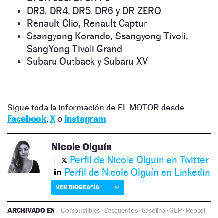
DR3, DR4, DR5, DR6 y DR ZERO
Renault Clio, Renault Captur
Ssangyong Korando, Ssangyong Tivoli,
SangYong Tivoli Grand
Subaru Outback y Subaru XV
Sigue toda la información de EL MOTOR desde
Facebook
,
X
o
Instagram
Nicole Olguín
Perfil de Nicole Olguín en Twitter
Perfil de Nicole Olguín en Linkedin
VER BIOGRAFÍA
ARCHIVADO EN
Combustibles
·
Descuentos
·
Gasolina
·
GLP
·
Repsol