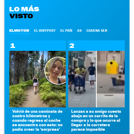
LO MÁS
VISTO
ELMOTOR
EL HUFFPOST
EL PAÍS
AS
CADENA SER
1
2
Volvió de una caminata de
Lanzan a su amigo cuesta
cuatro kilómetros y
abajo en un carrito de la
cuando regresa al coche
compra y lo que ocurre al
se encuentra con esto: no
llegar a la carretera
podía creer la 'sorpresa'
parece imposible