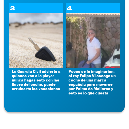
3
4
La Guardia Civil advierte a
Pocos se lo imaginarían:
quienes van a la playa:
el rey Felipe VI escoge un
nunca hagas esto con las
coche de una marca
llaves del coche, puede
española para moverse
arruinarte las vacaciones
por Palma de Mallorca y
esto es lo que cuesta