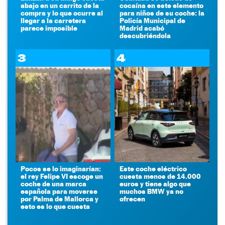
abajo en un carrito de la
cocaína en este elemento
compra y lo que ocurre al
para niños de su coche: la
llegar a la carretera
Policía Municipal de
parece imposible
Madrid acabó
descubriéndola
3
4
Pocos se lo imaginarían:
Este coche eléctrico
el rey Felipe VI escoge un
cuesta menos de 14.000
coche de una marca
euros y tiene algo que
española para moverse
muchos BMW ya no
por Palma de Mallorca y
ofrecen
esto es lo que cuesta