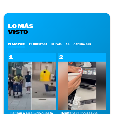
LO MÁS
VISTO
ELMOTOR
EL HUFFPOST
EL PAÍS
AS
CADENA SER
1
2
Lanzan a su amigo cuesta
Ocultaba 30 bolsas de