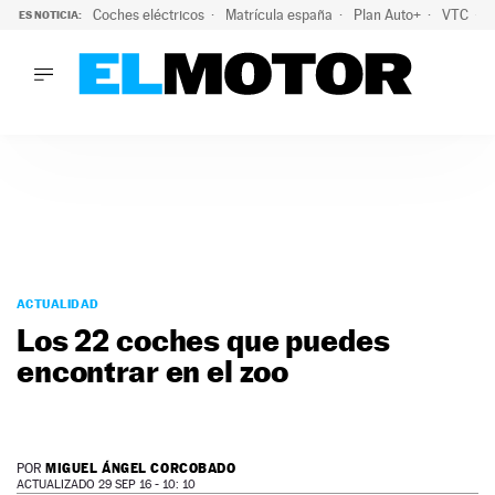
Coches eléctricos
Matrícula españa
Plan Auto+
VTC
ES NOTICIA:
LO ÚLTIMO
La Lista Blanca del Programa Auto+: todos los coches eléct
LO ÚLTIMO
La Lista Blanca del Programa Auto+: todos los coches eléctr
ACTUALIDAD
ELÉCTRICOS
CONDUCIR
PRUEBAS
Saltar
VIRALES
al
ACTUALIDAD
PODCAST
contenido
Los 22 coches que puedes
MOTOS
encontrar en el zoo
TECNOLOGÍA
SUPERCOCHES
MOTORTV
PREMIOS
MIGUEL ÁNGEL CORCOBADO
POR
SERVICIOS
ACTUALIZADO 29 SEP 16 - 10: 10