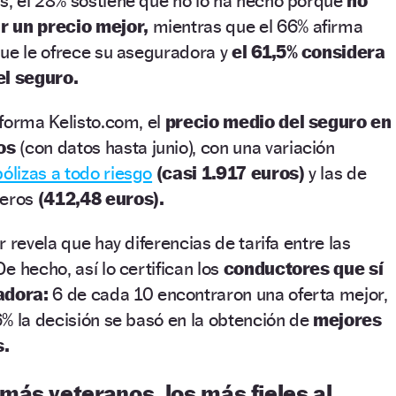
, el 28% sostiene que no lo ha hecho porque
no
r un precio mejor,
mientras que el 66% afirma
que le ofrece su aseguradora y
el 61,5% considera
el seguro.
forma Kelisto.com, el
precio medio del seguro en
os
(con datos hasta junio), con una variación
pólizas a todo riesgo
(casi 1.917 euros)
y las de
ceros
(412,48 euros).
 revela que hay diferencias de tarifa entre las
e hecho, así lo certifican los
conductores que sí
adora:
6 de cada 10 encontraron una oferta mejor,
% la decisión se basó en la obtención de
mejores
s.
ás veteranos, los más fieles al