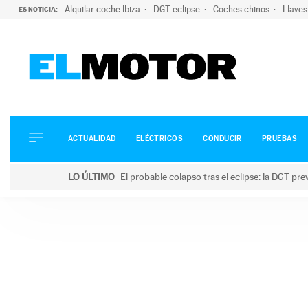
Alquilar coche Ibiza
DGT eclipse
Coches chinos
Llaves
ES NOTICIA:
ACTUALIDAD
ELÉCTRICOS
CONDUCIR
ACTUALIDAD
ELÉCTRICOS
CONDUCIR
PRUEBAS
PRUEBAS
Saltar
VIRALES
LO ÚLTIMO
El probable colapso tras el eclipse: la DGT p
al
PODCAST
LO ÚLTIMO
El probable colapso tras el eclipse: la DGT prevé u
contenido
MOTOS
TECNOLOGÍA
SUPERCOCHES
MOTORTV
PREMIOS
SERVICIOS