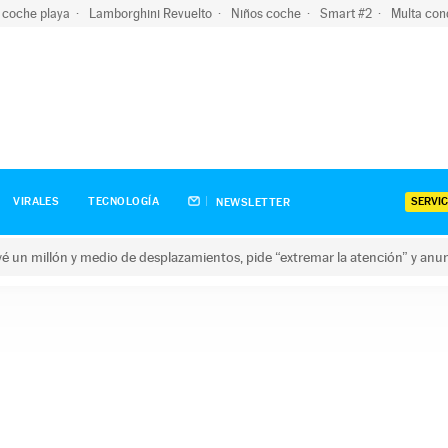
 coche playa
Lamborghini Revuelto
Niños coche
Smart #2
Multa con
SERVIC
VIRALES
TECNOLOGÍA
NEWSLETTER
revé un millón y medio de desplazamientos, pide “extremar la atención” y anu
n millón y medio de desplazamientos, pide “extremar la atención”