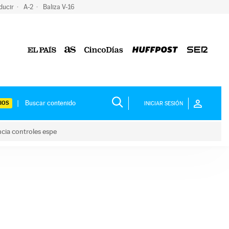
ducir
A-2
Baliza V-16
IOS
INICIAR SESIÓN
ncia controles espe
 y anuncia controles espe